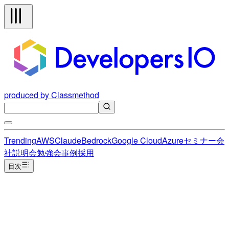
produced by Classmethod
Trending
AWS
Claude
Bedrock
Google Cloud
Azure
セミナー
会
社説明会
勉強会
事例
採用
目次