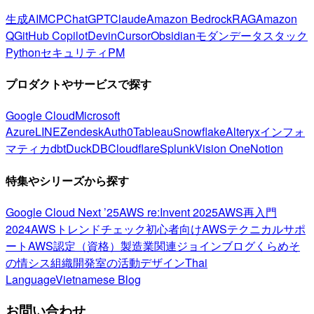
生成AI
MCP
ChatGPT
Claude
Amazon Bedrock
RAG
Amazon
Q
GitHub Copilot
Devin
Cursor
Obsidian
モダンデータスタック
Python
セキュリティ
PM
プロダクトやサービスで探す
Google Cloud
Microsoft
Azure
LINE
Zendesk
Auth0
Tableau
Snowflake
Alteryx
インフォ
マティカ
dbt
DuckDB
Cloudflare
Splunk
Vision One
Notion
特集やシリーズから探す
Google Cloud Next ’25
AWS re:Invent 2025
AWS再入門
2024
AWSトレンドチェック
初心者向け
AWSテクニカルサポ
ート
AWS認定（資格）
製造業関連
ジョインブログ
くらめそ
の情シス
組織開発室の活動
デザイン
Thai
Language
Vietnamese Blog
お問い合わせ