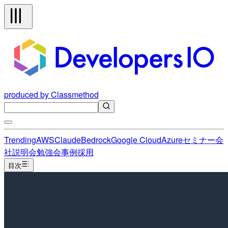
produced by Classmethod
Trending
AWS
Claude
Bedrock
Google Cloud
Azure
セミナー
会
社説明会
勉強会
事例
採用
目次