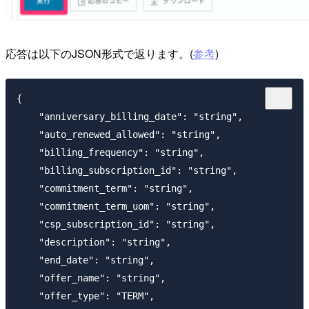
応答は以下のJSON形式で返ります。(
参考
)
{

    "anniversary_billing_date": "string",

    "auto_renewed_allowed": "string",

    "billing_frequency": "string",

    "billing_subscription_id": "string",

    "commitment_term": "string",

    "commitment_term_uom": "string",

    "csp_subscription_id": "string",

    "description": "string",

    "end_date": "string",

    "offer_name": "string",

    "offer_type": "TERM",
