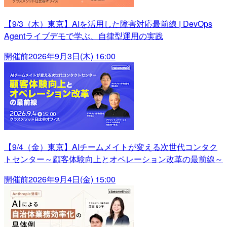
【9/3（木）東京】AIを活用した障害対応最前線 | DevOps
Agentライブデモで学ぶ、自律型運用の実践
開催前
2026年9月3日(木) 16:00
【9/4（金）東京】AIチームメイトが変える次世代コンタク
トセンター～顧客体験向上とオペレーション改革の最前線～
開催前
2026年9月4日(金) 15:00