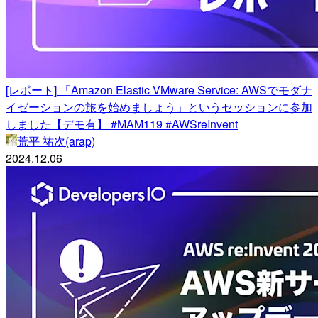
[レポート] 「Amazon Elastic VMware Service: AWSでモダナ
イゼーションの旅を始めましょう」というセッションに参加
しました【デモ有】 #MAM119 #AWSreInvent
荒平 祐次(arap)
2024.12.06