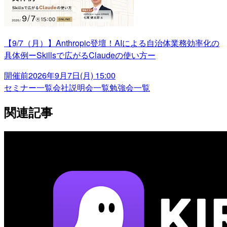
【9/7（月）】Anthropic登壇！AIによる自治体業務効率化の
具体例ーSkillsで広がるClaudeの使い方ー
開催前
2026年9月7日(月) 15:00
セミナー一覧
会社説明会一覧
勉強会一覧
関連記事