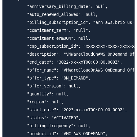
        "anniversary_billing_date": null,

        "auto_renewed_allowed": null,

        "billing_subscription_id": "arn:aws:brio:us-e
        "commitment_term": "null",

        "commitmentTermUOM": null,

        "csp_subscription_id": "xxxxxxxx-xxxx-xxxx-xx
        "description": "VMWareCloudOnAWS OnDemand Off
        "end_date": "3022-xx-xxT00:00:00.000Z",

        "offer_name": "VMWareCloudOnAWS OnDemand Offe
        "offer_type": "ON_DEMAND",

        "offer_version": null,

        "quantity": null,

        "region": null,

        "start_date": "2023-xx-xxT00:00:00.000Z",

        "status": "ACTIVATED",

        "billing_frequency": null,

        "product_id": "VMC-AWS-ONDEMAND",
