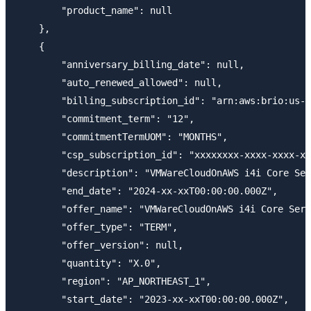
        "product_name": null

    },

    {

        "anniversary_billing_date": null,

        "auto_renewed_allowed": null,

        "billing_subscription_id": "arn:aws:brio:us-e
        "commitment_term": "12",

        "commitmentTermUOM": "MONTHS",

        "csp_subscription_id": "xxxxxxxx-xxxx-xxxx-xx
        "description": "VMWareCloudOnAWS i4i Core Ser
        "end_date": "2024-xx-xxT00:00:00.000Z",

        "offer_name": "VMWareCloudOnAWS i4i Core Serv
        "offer_type": "TERM",

        "offer_version": null,

        "quantity": "X.0",

        "region": "AP_NORTHEAST_1",

        "start_date": "2023-xx-xxT00:00:00.000Z",
