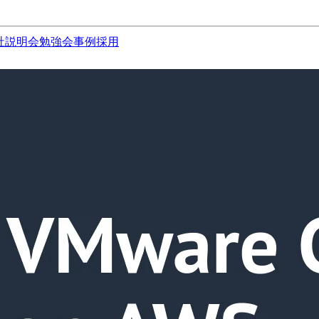
社説明会
勉強会
事例
採用