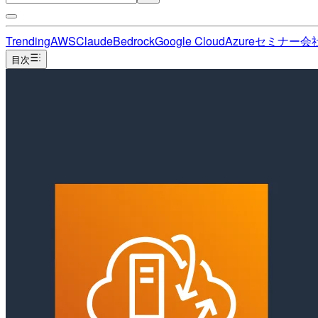
Trending
AWS
Claude
Bedrock
Google Cloud
Azure
セミナー
会
目次