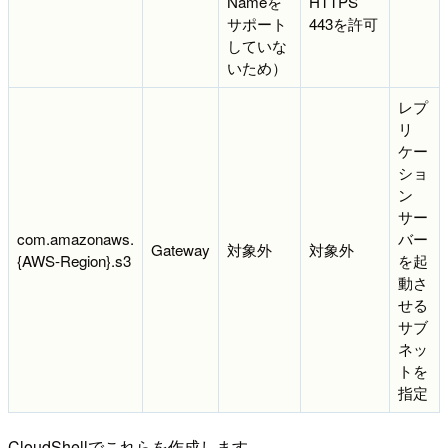
Nameを
HTTPS
サポート
443を許可
していな
いため）
レプ
リ
ケー
ショ
ン
サー
com.amazonaws.
バー
Gateway
対象外
対象外
{AWS-Region}.s3
を起
動さ
せる
サブ
ネッ
トを
指定
CloudShellでこれらを作成します。