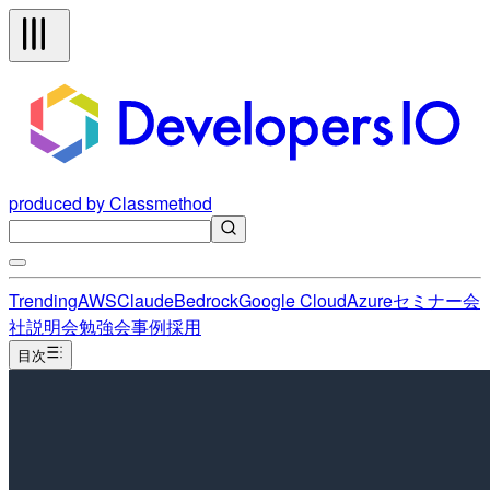
produced by Classmethod
Trending
AWS
Claude
Bedrock
Google Cloud
Azure
セミナー
会
社説明会
勉強会
事例
採用
目次