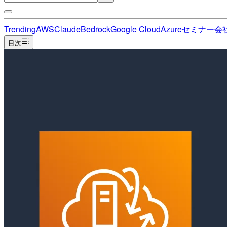
Trending
AWS
Claude
Bedrock
Google Cloud
Azure
セミナー
会
目次