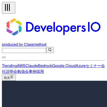
produced by Classmethod
Trending
AWS
Claude
Bedrock
Google Cloud
Azure
セミナー
会
社説明会
勉強会
事例
採用
目次