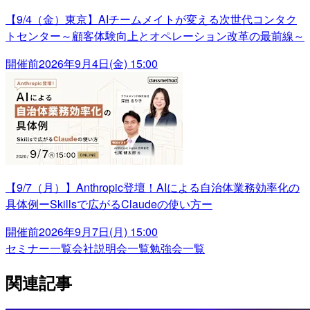
【9/4（金）東京】AIチームメイトが変える次世代コンタク
トセンター～顧客体験向上とオペレーション改革の最前線～
開催前
2026年9月4日(金) 15:00
【9/7（月）】Anthropic登壇！AIによる自治体業務効率化の
具体例ーSkillsで広がるClaudeの使い方ー
開催前
2026年9月7日(月) 15:00
セミナー一覧
会社説明会一覧
勉強会一覧
関連記事