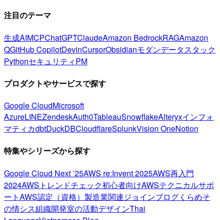
注目のテーマ
生成AI
MCP
ChatGPT
Claude
Amazon Bedrock
RAG
Amazon
Q
GitHub Copilot
Devin
Cursor
Obsidian
モダンデータスタック
Python
セキュリティ
PM
プロダクトやサービスで探す
Google Cloud
Microsoft
Azure
LINE
Zendesk
Auth0
Tableau
Snowflake
Alteryx
インフォ
マティカ
dbt
DuckDB
Cloudflare
Splunk
Vision One
Notion
特集やシリーズから探す
Google Cloud Next ’25
AWS re:Invent 2025
AWS再入門
2024
AWSトレンドチェック
初心者向け
AWSテクニカルサポ
ート
AWS認定（資格）
製造業関連
ジョインブログ
くらめそ
の情シス
組織開発室の活動
デザイン
Thai