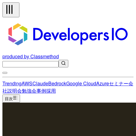
produced by Classmethod
Trending
AWS
Claude
Bedrock
Google Cloud
Azure
セミナー
会
社説明会
勉強会
事例
採用
目次