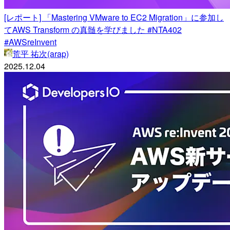
[レポート] 「Mastering VMware to EC2 Migration」に参加し
てAWS Transform の真髄を学びました #NTA402
#AWSreInvent
荒平 祐次(arap)
2025.12.04