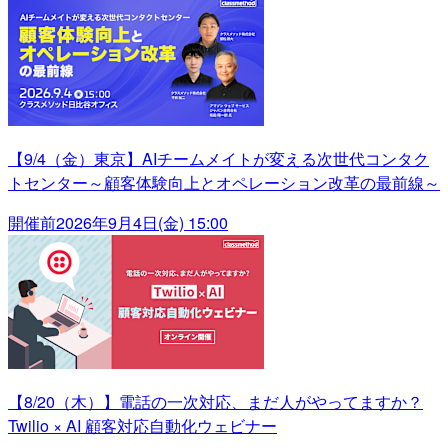
【9/4（金）東京】AIチームメイトが変える次世代コンタク
トセンター～顧客体験向上とオペレーション改革の最前線～
開催前
2026年9月4日(金) 15:00
【8/20（木）】電話の一次対応、まだ人がやってますか？
Twilio × AI 顧客対応自動化ウェビナー