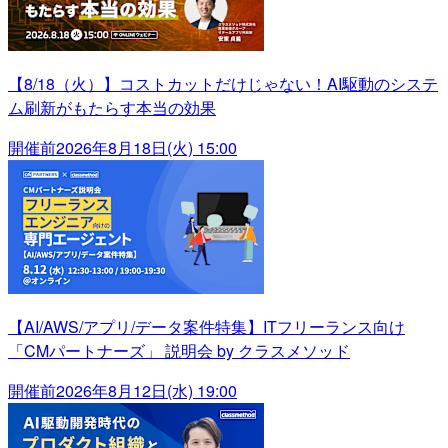
【8/18（火）】コストカットだけじゃない！AI駆動のシステ
ム刷新がもたらす本当の効果
開催前
2026年8月18日(火) 15:00
【AI/AWS/アプリ/データ案件特集】ITフリーランス向け
「CMパートナーズ」 説明会 by クラスメソッド
開催前
2026年8月12日(水) 19:00