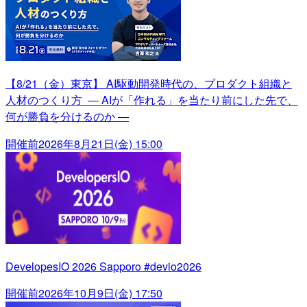
【8/21（金）東京】 AI駆動開発時代の、プロダクト組織と
人材のつくり方 ― AIが「作れる」を当たり前にした先で、
何が勝負を分けるのか ―
開催前
2026年8月21日(金) 15:00
DevelopesIO 2026 Sapporo #devio2026
開催前
2026年10月9日(金) 17:50