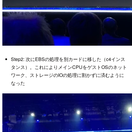
Step2: 次にEBSの処理を別カードに移した（c4インス
タンス）。これによりメインCPUをゲストOSのネット
ワーク、ストレージのIOの処理に割かずに済むように
なった