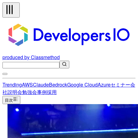
produced by Classmethod
Trending
AWS
Claude
Bedrock
Google Cloud
Azure
セミナー
会
社説明会
勉強会
事例
採用
目次