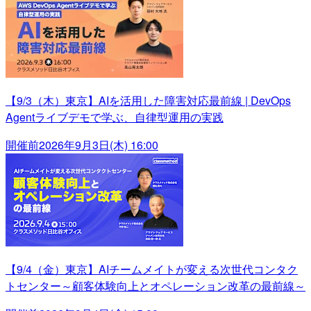
【9/3（木）東京】AIを活用した障害対応最前線 | DevOps
Agentライブデモで学ぶ、自律型運用の実践
開催前
2026年9月3日(木) 16:00
【9/4（金）東京】AIチームメイトが変える次世代コンタク
トセンター～顧客体験向上とオペレーション改革の最前線～