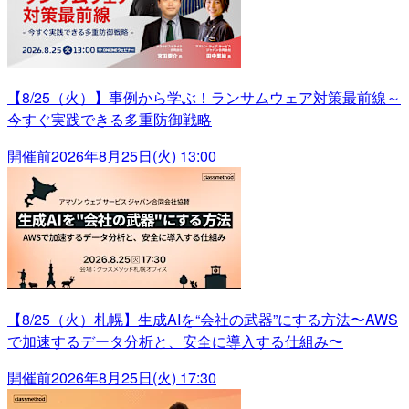
【8/25（火）】事例から学ぶ！ランサムウェア対策最前線～
今すぐ実践できる多重防御戦略
開催前
2026年8月25日(火) 13:00
【8/25（火）札幌】生成AIを“会社の武器”にする方法〜AWS
で加速するデータ分析と、安全に導入する仕組み〜
開催前
2026年8月25日(火) 17:30