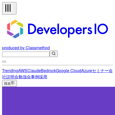
produced by Classmethod
Trending
AWS
Claude
Bedrock
Google Cloud
Azure
セミナー
会
社説明会
勉強会
事例
採用
目次