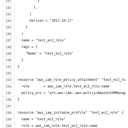
          }
        },
      ]
      Version = "2012-10-17"
    }
  )
  name = "test_ec2_role"
  tags = {
    "Name" = "test_ec2_role"
  }
}
resource "aws_iam_role_policy_attachment" "test_ec2_rol
  role       = aws_iam_role.test_ec2_role.name
  policy_arn = "arn:aws:iam::aws:policy/AmazonSSMManage
}
resource "aws_iam_instance_profile" "test_ec2_role" {
  name = "test_ec2_role"
  role = aws_iam_role.test_ec2_role.name