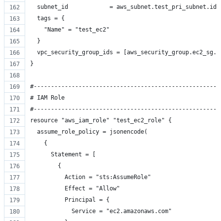
  subnet_id            = aws_subnet.test_pri_subnet.id
  tags = {
    "Name" = "test_ec2"
  }
  vpc_security_group_ids = [aws_security_group.ec2_sg.i
}
#------------------------------------------------------
# IAM Role
#------------------------------------------------------
resource "aws_iam_role" "test_ec2_role" {
  assume_role_policy = jsonencode(
    {
      Statement = [
        {
          Action = "sts:AssumeRole"
          Effect = "Allow"
          Principal = {
            Service = "ec2.amazonaws.com"