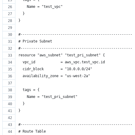
    Name = "test_vpc"
  }
}
#------------------------------------------------------
# Private Subnet
#------------------------------------------------------
resource "aws_subnet" "test_pri_subnet" {
  vpc_id            = aws_vpc.test_vpc.id
  cidr_block        = "10.0.0.0/24"
  availability_zone = "us-west-2a"
  tags = {
    Name = "test_pri_subnet"
  }
}
#------------------------------------------------------
# Route Table