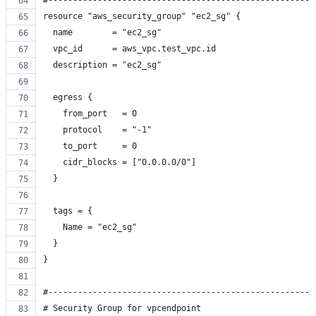
#------------------------------------------------------
resource "aws_security_group" "ec2_sg" {
  name        = "ec2_sg"
  vpc_id      = aws_vpc.test_vpc.id
  description = "ec2_sg"
  egress {
    from_port   = 0
    protocol    = "-1"
    to_port     = 0
    cidr_blocks = ["0.0.0.0/0"]
  }
  tags = {
    Name = "ec2_sg"
  }
}
#------------------------------------------------------
# Security Group for vpcendpoint