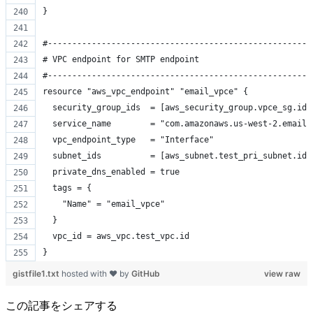
}
#------------------------------------------------------
# VPC endpoint for SMTP endpoint
#------------------------------------------------------
resource "aws_vpc_endpoint" "email_vpce" {
  security_group_ids  = [aws_security_group.vpce_sg.id]
  service_name        = "com.amazonaws.us-west-2.email-
  vpc_endpoint_type   = "Interface"
  subnet_ids          = [aws_subnet.test_pri_subnet.id]
  private_dns_enabled = true
  tags = {
    "Name" = "email_vpce"
  }
  vpc_id = aws_vpc.test_vpc.id
}
gistfile1.txt
hosted with ❤ by
GitHub
view raw
この記事をシェアする