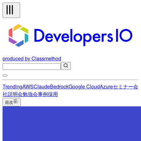
produced by Classmethod
Trending
AWS
Claude
Bedrock
Google Cloud
Azure
セミナー
会
社説明会
勉強会
事例
採用
目次