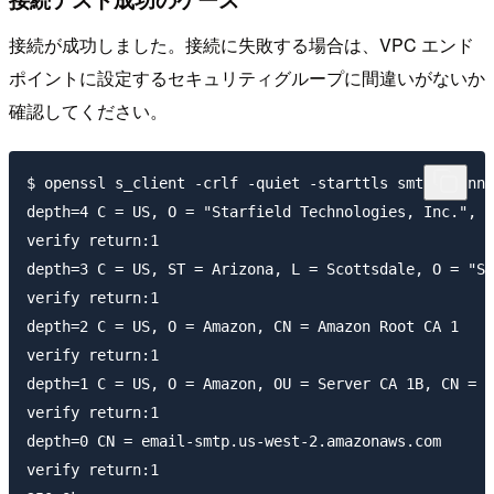
接続が成功しました。接続に失敗する場合は、VPC エンド
ポイントに設定するセキュリティグループに間違いがないか
確認してください。
$ openssl s_client -crlf -quiet -starttls smtp -conne
depth=4 C = US, O = "Starfield Technologies, Inc.", O
verify return:1

depth=3 C = US, ST = Arizona, L = Scottsdale, O = "St
verify return:1

depth=2 C = US, O = Amazon, CN = Amazon Root CA 1

verify return:1

depth=1 C = US, O = Amazon, OU = Server CA 1B, CN = A
verify return:1

depth=0 CN = email-smtp.us-west-2.amazonaws.com

verify return:1
