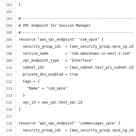
}
#------------------------------------------------------
# VPC endpoint for Session Manager
#------------------------------------------------------
resource "aws_vpc_endpoint" "ssm_vpce" {
  security_group_ids  = [aws_security_group.vpce_sg.id]
  service_name        = "com.amazonaws.us-west-2.ssm"
  vpc_endpoint_type   = "Interface"
  subnet_ids          = [aws_subnet.test_pri_subnet.id]
  private_dns_enabled = true
  tags = {
    "Name" = "ssm_vpce"
  }
  vpc_id = aws_vpc.test_vpc.id
}
resource "aws_vpc_endpoint" "ssmmessages_vpce" {
  security_group_ids  = [aws_security_group.vpce_sg.id]