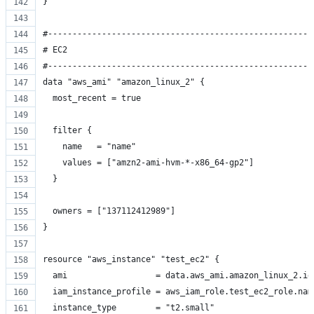
}
#------------------------------------------------------
# EC2
#------------------------------------------------------
data "aws_ami" "amazon_linux_2" {
  most_recent = true
  filter {
    name   = "name"
    values = ["amzn2-ami-hvm-*-x86_64-gp2"]
  }
  owners = ["137112412989"]
}
resource "aws_instance" "test_ec2" {
  ami                  = data.aws_ami.amazon_linux_2.id
  iam_instance_profile = aws_iam_role.test_ec2_role.nam
  instance_type        = "t2.small"