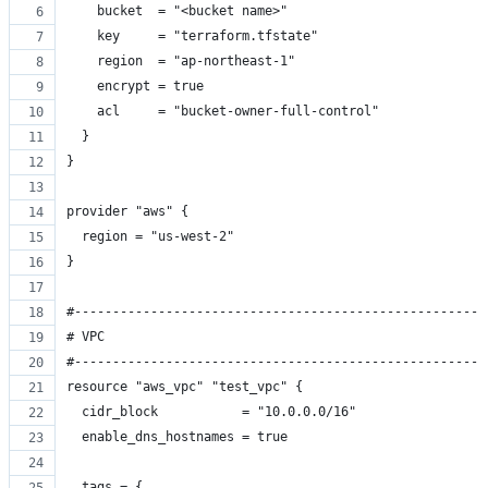
    bucket  = "<bucket name>"
    key     = "terraform.tfstate"
    region  = "ap-northeast-1"
    encrypt = true
    acl     = "bucket-owner-full-control"
  }
}
provider "aws" {
  region = "us-west-2"
}
#------------------------------------------------------
# VPC
#------------------------------------------------------
resource "aws_vpc" "test_vpc" {
  cidr_block           = "10.0.0.0/16"
  enable_dns_hostnames = true
  tags = {