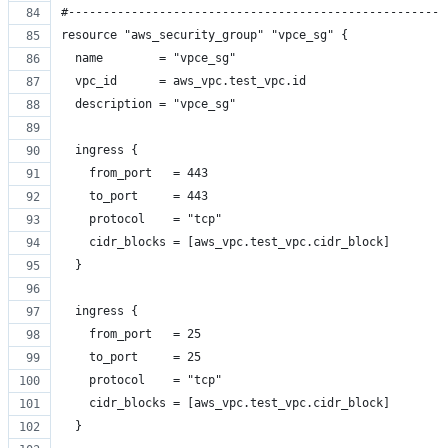
#------------------------------------------------------
resource "aws_security_group" "vpce_sg" {
  name        = "vpce_sg"
  vpc_id      = aws_vpc.test_vpc.id
  description = "vpce_sg"
  ingress {
    from_port   = 443
    to_port     = 443
    protocol    = "tcp"
    cidr_blocks = [aws_vpc.test_vpc.cidr_block]
  }
  ingress {
    from_port   = 25
    to_port     = 25
    protocol    = "tcp"
    cidr_blocks = [aws_vpc.test_vpc.cidr_block]
  }