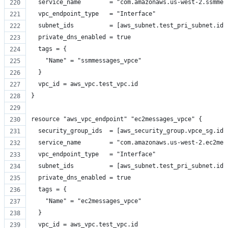
  service_name        = "com.amazonaws.us-west-2.ssmmes
  vpc_endpoint_type   = "Interface"
  subnet_ids          = [aws_subnet.test_pri_subnet.id]
  private_dns_enabled = true
  tags = {
    "Name" = "ssmmessages_vpce"
  }
  vpc_id = aws_vpc.test_vpc.id
}
resource "aws_vpc_endpoint" "ec2messages_vpce" {
  security_group_ids  = [aws_security_group.vpce_sg.id]
  service_name        = "com.amazonaws.us-west-2.ec2mes
  vpc_endpoint_type   = "Interface"
  subnet_ids          = [aws_subnet.test_pri_subnet.id]
  private_dns_enabled = true
  tags = {
    "Name" = "ec2messages_vpce"
  }
  vpc_id = aws_vpc.test_vpc.id