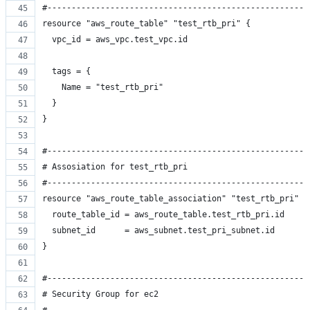
#------------------------------------------------------
resource "aws_route_table" "test_rtb_pri" {
  vpc_id = aws_vpc.test_vpc.id
  tags = {
    Name = "test_rtb_pri"
  }
}
#------------------------------------------------------
# Assosiation for test_rtb_pri
#------------------------------------------------------
resource "aws_route_table_association" "test_rtb_pri" {
  route_table_id = aws_route_table.test_rtb_pri.id
  subnet_id      = aws_subnet.test_pri_subnet.id
}
#------------------------------------------------------
# Security Group for ec2