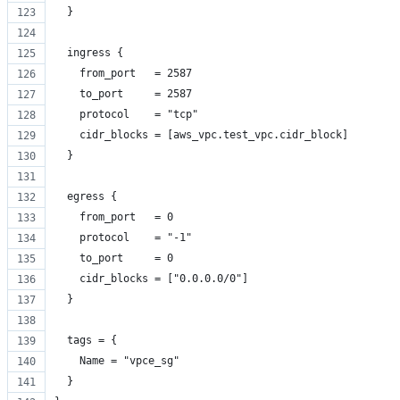
  }
  ingress {
    from_port   = 2587
    to_port     = 2587
    protocol    = "tcp"
    cidr_blocks = [aws_vpc.test_vpc.cidr_block]
  }
  egress {
    from_port   = 0
    protocol    = "-1"
    to_port     = 0
    cidr_blocks = ["0.0.0.0/0"]
  }
  tags = {
    Name = "vpce_sg"
  }