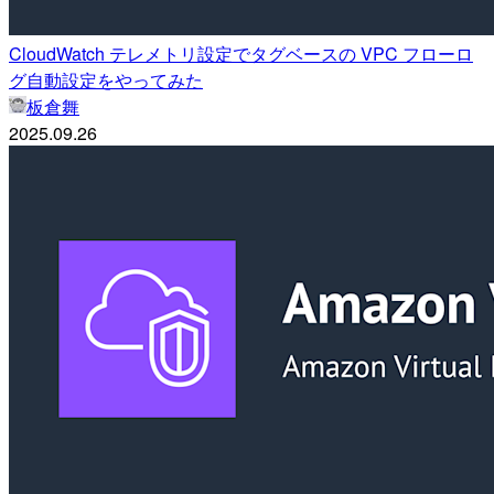
CloudWatch テレメトリ設定でタグベースの VPC フローロ
グ自動設定をやってみた
板倉舞
2025.09.26