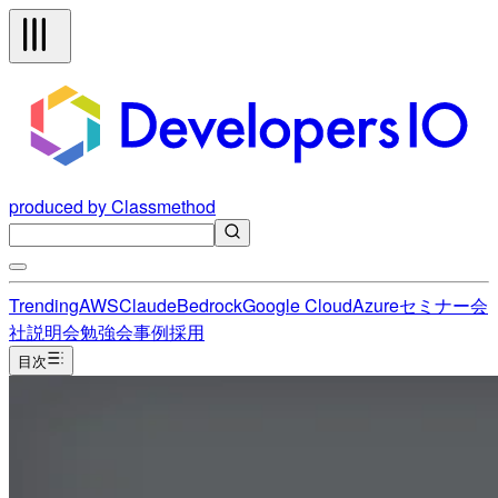
produced by Classmethod
Trending
AWS
Claude
Bedrock
Google Cloud
Azure
セミナー
会
社説明会
勉強会
事例
採用
目次