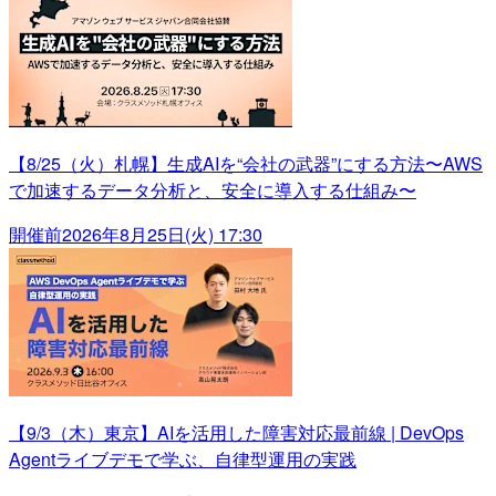
【8/25（火）札幌】生成AIを“会社の武器”にする方法〜AWS
で加速するデータ分析と、安全に導入する仕組み〜
開催前
2026年8月25日(火) 17:30
【9/3（木）東京】AIを活用した障害対応最前線 | DevOps
Agentライブデモで学ぶ、自律型運用の実践