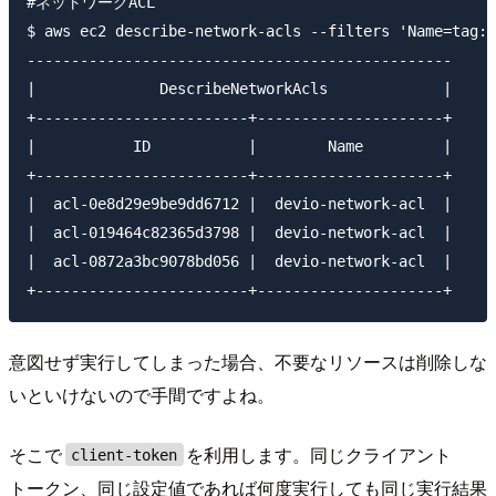
#ネットワークACL

$ aws ec2 describe-network-acls --filters 'Name=tag:N
------------------------------------------------

|              DescribeNetworkAcls             |

+------------------------+---------------------+

|           ID           |        Name         |

+------------------------+---------------------+

|  acl-0e8d29e9be9dd6712 |  devio-network-acl  |

|  acl-019464c82365d3798 |  devio-network-acl  |

|  acl-0872a3bc9078bd056 |  devio-network-acl  |

意図せず実行してしまった場合、不要なリソースは削除しな
いといけないので手間ですよね。
そこで
を利用します。同じクライアント
client-token
トークン、同じ設定値であれば何度実行しても同じ実行結果