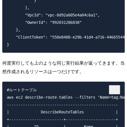
            }

        ],

        "VpcId": "vpc-0d92a005e4a04c6a1",

        "OwnerId": "992031286038"

    },

    "ClientToken": "550e8400-e29b-41d4-a716-446655440
何度実行しても上のような同じ実行結果が返ってきます。当
然作成されるリソースは一つだけです。
#ルートテーブル

aws ec2 describe-route-tables --filters 'Name=tag:Nam
-------------------------------------------------

|              DescribeRouteTables              |

+------------------------+----------------------+

|           ID           |        Name          |
