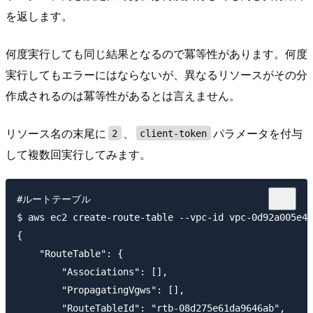
を返します。
何度実行しても同じ結果となるので冪等性があります。何度
実行してもエラーにはならないが、異なるリソースがその分
作成されるのは冪等性があるとは言えません。
リソース名の末尾に
、
パラメータを付与
2
client-token
して複数回実行してみます。
#ルートテーブル

$ aws ec2 create-route-table --vpc-id vpc-0d92a005e4a
{

    "RouteTable": {

        "Associations": [],

        "PropagatingVgws": [],

        "RouteTableId": "rtb-08d275e61da9646ab",
