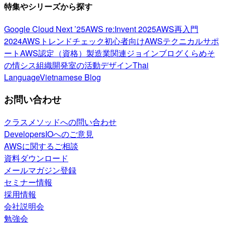
特集やシリーズから探す
Google Cloud Next ’25
AWS re:Invent 2025
AWS再入門
2024
AWSトレンドチェック
初心者向け
AWSテクニカルサポ
ート
AWS認定（資格）
製造業関連
ジョインブログ
くらめそ
の情シス
組織開発室の活動
デザイン
Thai
Language
Vietnamese Blog
お問い合わせ
クラスメソッドへの問い合わせ
DevelopersIOへのご意見
AWSに関するご相談
資料ダウンロード
メールマガジン登録
セミナー情報
採用情報
会社説明会
勉強会