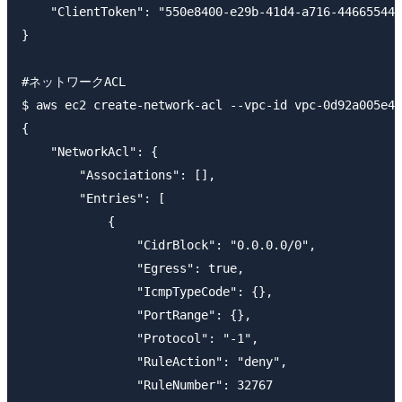
    "ClientToken": "550e8400-e29b-41d4-a716-446655440
}

#ネットワークACL

$ aws ec2 create-network-acl --vpc-id vpc-0d92a005e4a
{

    "NetworkAcl": {

        "Associations": [],

        "Entries": [

            {

                "CidrBlock": "0.0.0.0/0",

                "Egress": true,

                "IcmpTypeCode": {},

                "PortRange": {},

                "Protocol": "-1",

                "RuleAction": "deny",

                "RuleNumber": 32767
