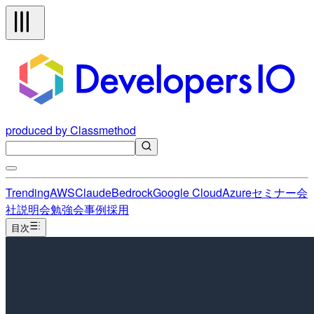
produced by Classmethod
Trending
AWS
Claude
Bedrock
Google Cloud
Azure
セミナー
会
社説明会
勉強会
事例
採用
目次