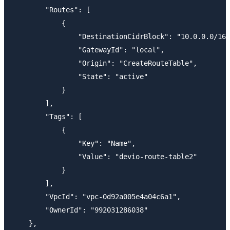
        "Routes": [

            {

                "DestinationCidrBlock": "10.0.0.0/16"
                "GatewayId": "local",

                "Origin": "CreateRouteTable",

                "State": "active"

            }

        ],

        "Tags": [

            {

                "Key": "Name",

                "Value": "devio-route-table2"

            }

        ],

        "VpcId": "vpc-0d92a005e4a04c6a1",

        "OwnerId": "992031286038"

    },
