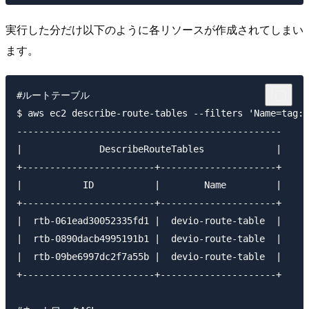
実行した分だけ以下のように各リソースが作成されてしまい
ます。
#ルートテーブル

$ aws ec2 describe-route-tables --filters 'Name=tag:N
------------------------------------------------

|              DescribeRouteTables             |

+------------------------+---------------------+

|           ID           |        Name         |

+------------------------+---------------------+

|  rtb-061ead30052335fd1 |  devio-route-table  |

|  rtb-0890dacb4995191b1 |  devio-route-table  |

|  rtb-09be6997dc2f7a55b |  devio-route-table  |

+------------------------+---------------------+
