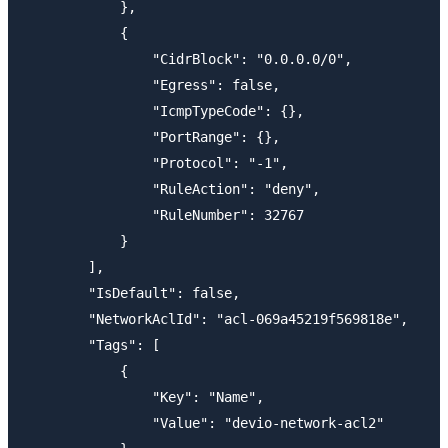
            },

            {

                "CidrBlock": "0.0.0.0/0",

                "Egress": false,

                "IcmpTypeCode": {},

                "PortRange": {},

                "Protocol": "-1",

                "RuleAction": "deny",

                "RuleNumber": 32767

            }

        ],

        "IsDefault": false,

        "NetworkAclId": "acl-069a45219f569818e",

        "Tags": [

            {

                "Key": "Name",

                "Value": "devio-network-acl2"
