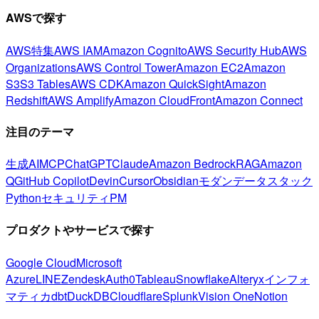
AWSで探す
AWS特集
AWS IAM
Amazon Cognito
AWS Security Hub
AWS
Organizations
AWS Control Tower
Amazon EC2
Amazon
S3
S3 Tables
AWS CDK
Amazon QuickSight
Amazon
Redshift
AWS Amplify
Amazon CloudFront
Amazon Connect
注目のテーマ
生成AI
MCP
ChatGPT
Claude
Amazon Bedrock
RAG
Amazon
Q
GitHub Copilot
Devin
Cursor
Obsidian
モダンデータスタック
Python
セキュリティ
PM
プロダクトやサービスで探す
Google Cloud
Microsoft
Azure
LINE
Zendesk
Auth0
Tableau
Snowflake
Alteryx
インフォ
マティカ
dbt
DuckDB
Cloudflare
Splunk
Vision One
Notion