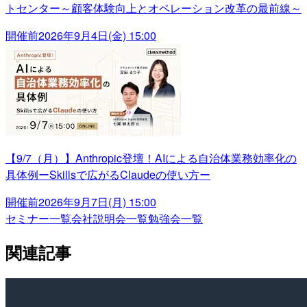
トセンター～顧客体験向上とオペレーション改革の最前線～
開催前
2026年9月4日(金) 15:00
【9/7（月）】Anthropic登壇！AIによる自治体業務効率化の
具体例ーSkillsで広がるClaudeの使い方ー
開催前
2026年9月7日(月) 15:00
セミナー一覧
会社説明会一覧
勉強会一覧
関連記事