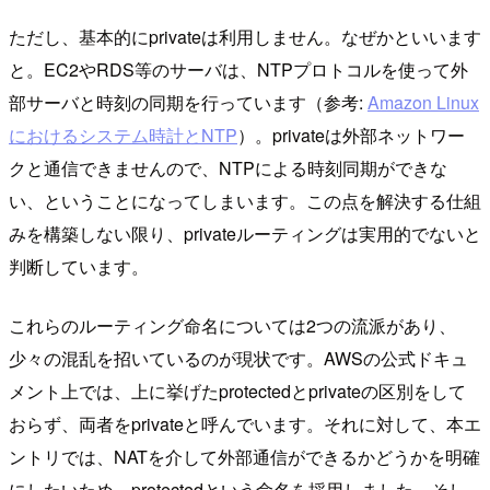
ただし、基本的にprivateは利用しません。なぜかといいます
と。EC2やRDS等のサーバは、NTPプロトコルを使って外
部サーバと時刻の同期を行っています（参考:
Amazon Linux
におけるシステム時計とNTP
）。privateは外部ネットワー
クと通信できませんので、NTPによる時刻同期ができな
い、ということになってしまいます。この点を解決する仕組
みを構築しない限り、privateルーティングは実用的でないと
判断しています。
これらのルーティング命名については2つの流派があり、
少々の混乱を招いているのが現状です。AWSの公式ドキュ
メント上では、上に挙げたprotectedとprivateの区別をして
おらず、両者をprivateと呼んでいます。それに対して、本エ
ントリでは、NATを介して外部通信ができるかどうかを明確
にしたいため、protectedという命名を採用しました。そし