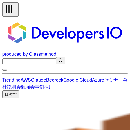
produced by Classmethod
Trending
AWS
Claude
Bedrock
Google Cloud
Azure
セミナー
会
社説明会
勉強会
事例
採用
目次