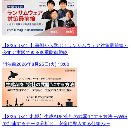
【8/25（火）】事例から学ぶ！ランサムウェア対策最前線～
今すぐ実践できる多重防御戦略
開催前
2026年8月25日(火) 13:00
【8/25（火）札幌】生成AIを“会社の武器”にする方法〜AWS
で加速するデータ分析と、安全に導入する仕組み〜