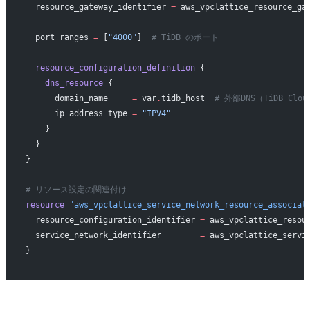
  resource_gateway_identifier
 =
 aws_vpclattice_resource_ga
  port_ranges
 =
 [
"4000"
]  
# TiDB のポート
  resource_configuration_definition
 {
    dns_resource
 {
      domain_name
     =
 var
.
tidb_host  
# 外部DNS（TiDB Cl
      ip_address_type
 =
 "IPV4"
    }
  }
}
# リソース設定の関連付け
resource
 "aws_vpclattice_service_network_resource_associat
  resource_configuration_identifier
 =
 aws_vpclattice_resou
  service_network_identifier
        =
 aws_vpclattice_servi
}