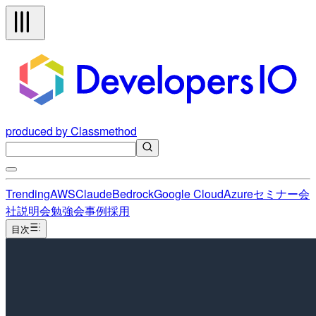
produced by Classmethod
Trending
AWS
Claude
Bedrock
Google Cloud
Azure
セミナー
会
社説明会
勉強会
事例
採用
目次