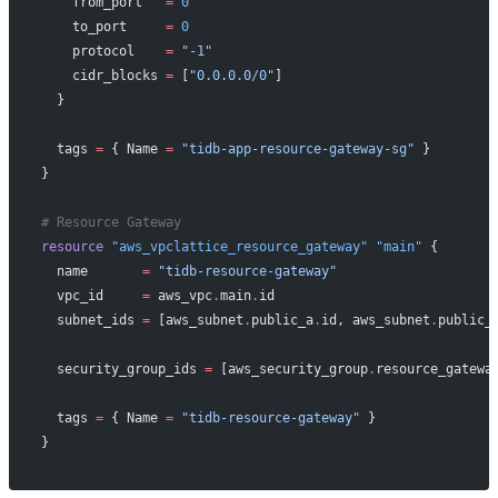
    from_port
   =
 0
    to_port
     =
 0
    protocol
    =
 "-1"
    cidr_blocks
 =
 [
"0.0.0.0/0"
]
  }
  tags
 =
 { Name 
=
 "tidb-app-resource-gateway-sg"
 }
}
# Resource Gateway
resource
 "aws_vpclattice_resource_gateway"
 "main"
 {
  name
       =
 "tidb-resource-gateway"
  vpc_id
     =
 aws_vpc
.
main
.
id
  subnet_ids
 =
 [aws_subnet
.
public_a
.
id, aws_subnet
.
public_
  security_group_ids
 =
 [aws_security_group
.
resource_gatewa
  tags
 =
 { Name 
=
 "tidb-resource-gateway"
 }
}