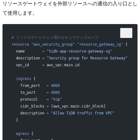
リソースゲートウェイを外部リソースへの通信の入り口とし
て使用します。
# リソースゲートウェイ用のセキュリティグループ
resource
 "aws_security_group"
 "resource_gateway_sg"
 {
  name
        =
 "tidb-app-resource-gateway-sg"
  description
 =
 "Security group for Resource Gateway"
  vpc_id
      =
 aws_vpc
.
main
.
id
  ingress
 {
    from_port
   =
 4000
    to_port
     =
 4000
    protocol
    =
 "tcp"
    cidr_blocks
 =
 [aws_vpc
.
main
.
cidr_block]
    description
 =
 "Allow TiDB traffic from VPC"
  }
  egress
 {