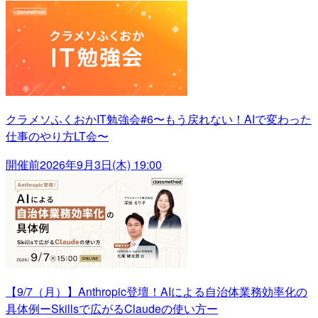
クラメソふくおかIT勉強会#6〜もう戻れない！AIで変わった
仕事のやり方LT会〜
開催前
2026年9月3日(木) 19:00
【9/7（月）】Anthropic登壇！AIによる自治体業務効率化の
具体例ーSkillsで広がるClaudeの使い方ー