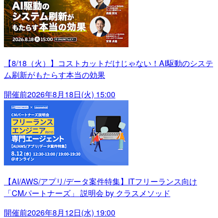
【8/18（火）】コストカットだけじゃない！AI駆動のシステ
ム刷新がもたらす本当の効果
開催前
2026年8月18日(火) 15:00
【AI/AWS/アプリ/データ案件特集】ITフリーランス向け
「CMパートナーズ」 説明会 by クラスメソッド
開催前
2026年8月12日(水) 19:00