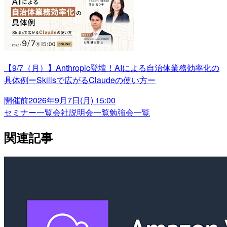
【9/7（月）】Anthropic登壇！AIによる自治体業務効率化の
具体例ーSkillsで広がるClaudeの使い方ー
開催前
2026年9月7日(月) 15:00
セミナー一覧
会社説明会一覧
勉強会一覧
関連記事