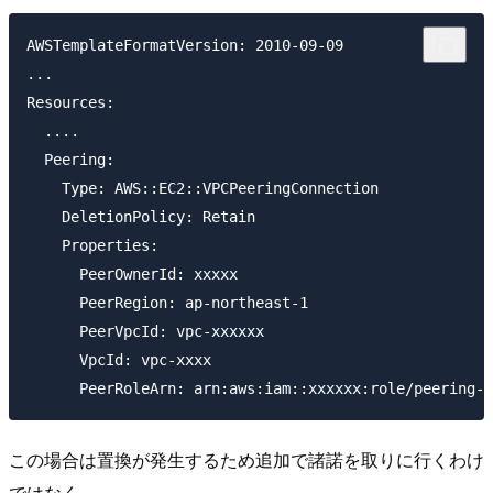
AWSTemplateFormatVersion: 2010-09-09

...

Resources:

  ....

  Peering:

    Type: AWS::EC2::VPCPeeringConnection

    DeletionPolicy: Retain

    Properties: 

      PeerOwnerId: xxxxx

      PeerRegion: ap-northeast-1

      PeerVpcId: vpc-xxxxxx

      VpcId: vpc-xxxx

この場合は置換が発生するため追加で諸諾を取りに行くわけ
ではなく、