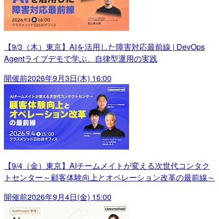
【9/3（木）東京】AIを活用した障害対応最前線 | DevOps
Agentライブデモで学ぶ、自律型運用の実践
開催前
2026年9月3日(木) 16:00
【9/4（金）東京】AIチームメイトが変える次世代コンタク
トセンター～顧客体験向上とオペレーション改革の最前線～
開催前
2026年9月4日(金) 15:00