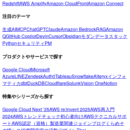
Redshift
AWS Amplify
Amazon CloudFront
Amazon Connect
注目のテーマ
生成AI
MCP
ChatGPT
Claude
Amazon Bedrock
RAG
Amazon
Q
GitHub Copilot
Devin
Cursor
Obsidian
モダンデータスタック
Python
セキュリティ
PM
プロダクトやサービスで探す
Google Cloud
Microsoft
Azure
LINE
Zendesk
Auth0
Tableau
Snowflake
Alteryx
インフォ
マティカ
dbt
DuckDB
Cloudflare
Splunk
Vision One
Notion
特集やシリーズから探す
Google Cloud Next ’25
AWS re:Invent 2025
AWS再入門
2024
AWSトレンドチェック
初心者向け
AWSテクニカルサポ
ート
AWS認定（資格）
製造業関連
ジョインブログ
くらめそ