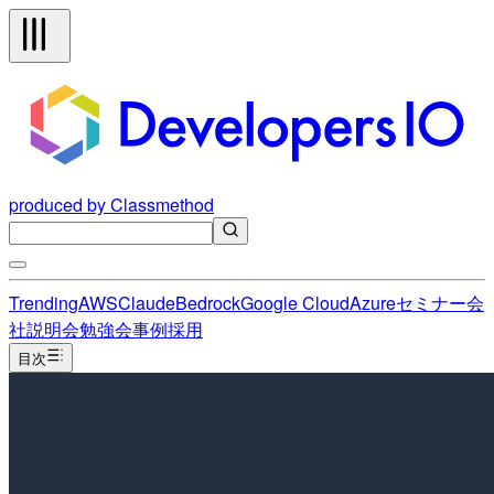
produced by Classmethod
Trending
AWS
Claude
Bedrock
Google Cloud
Azure
セミナー
会
社説明会
勉強会
事例
採用
目次