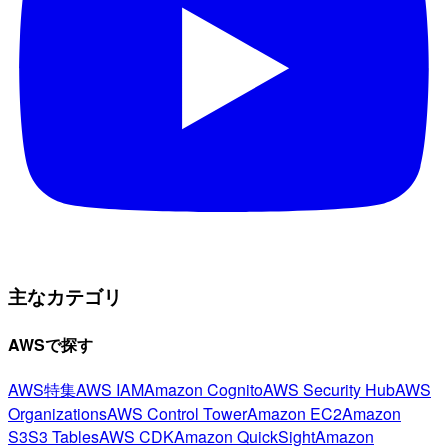
主なカテゴリ
AWSで探す
AWS特集
AWS IAM
Amazon Cognito
AWS Security Hub
AWS
Organizations
AWS Control Tower
Amazon EC2
Amazon
S3
S3 Tables
AWS CDK
Amazon QuickSight
Amazon