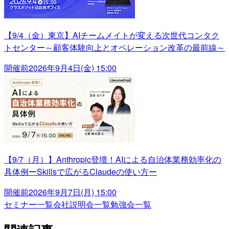
【9/4（金）東京】AIチームメイトが変える次世代コンタク
トセンター～顧客体験向上とオペレーション改革の最前線～
開催前
2026年9月4日(金) 15:00
【9/7（月）】Anthropic登壇！AIによる自治体業務効率化の
具体例ーSkillsで広がるClaudeの使い方ー
開催前
2026年9月7日(月) 15:00
セミナー一覧
会社説明会一覧
勉強会一覧