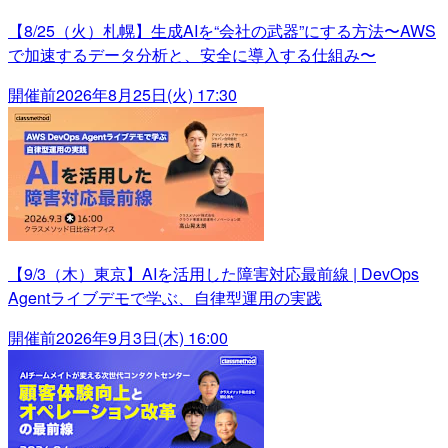
【8/25（火）札幌】生成AIを“会社の武器”にする方法〜AWS
で加速するデータ分析と、安全に導入する仕組み〜
開催前
2026年8月25日(火) 17:30
【9/3（木）東京】AIを活用した障害対応最前線 | DevOps
Agentライブデモで学ぶ、自律型運用の実践
開催前
2026年9月3日(木) 16:00