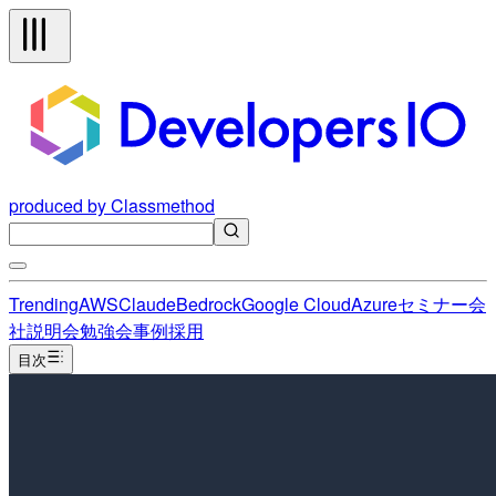
produced by Classmethod
Trending
AWS
Claude
Bedrock
Google Cloud
Azure
セミナー
会
社説明会
勉強会
事例
採用
目次