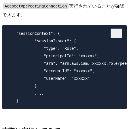
実行されていることが確認
AccpectVpcPeeringConnection
できます。
    "sessionContext": {

            "sessionIssuer": {

                "type": "Role",

                "principalId": "xxxxxx",

                "arn": "arn:aws:iam::xxxxxx:role/peer
                "accountId": "xxxxxx",

                "userName": "xxxxxx"

            },

            ....
