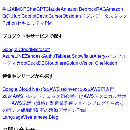
生成AI
MCP
ChatGPT
Claude
Amazon Bedrock
RAG
Amazon
Q
GitHub Copilot
Devin
Cursor
Obsidian
モダンデータスタック
Python
セキュリティ
PM
プロダクトやサービスで探す
Google Cloud
Microsoft
Azure
LINE
Zendesk
Auth0
Tableau
Snowflake
Alteryx
インフォ
マティカ
dbt
DuckDB
Cloudflare
Splunk
Vision One
Notion
特集やシリーズから探す
Google Cloud Next ’25
AWS re:Invent 2025
AWS再入門
2024
AWSトレンドチェック
初心者向け
AWSテクニカルサポ
ート
AWS認定（資格）
製造業関連
ジョインブログ
くらめそ
の情シス
組織開発室の活動
デザイン
Thai
Language
Vietnamese Blog
お問い合わせ