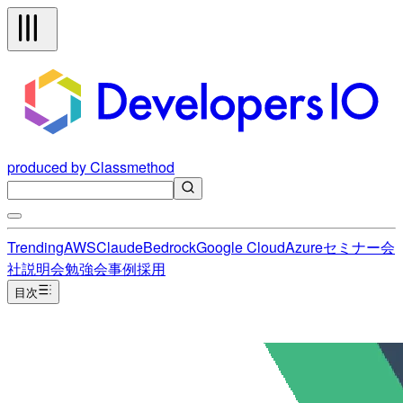
produced by Classmethod
Trending
AWS
Claude
Bedrock
Google Cloud
Azure
セミナー
会
社説明会
勉強会
事例
採用
目次