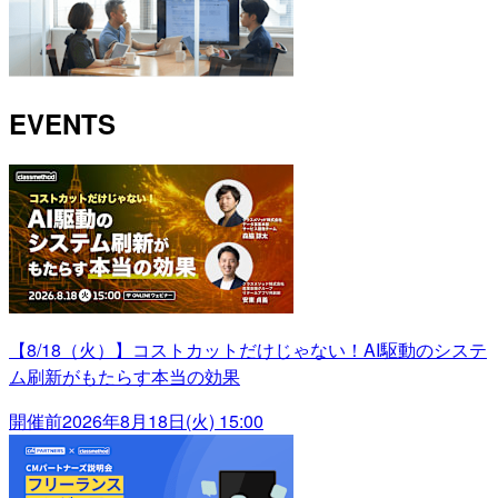
EVENTS
【8/18（火）】コストカットだけじゃない！AI駆動のシステ
ム刷新がもたらす本当の効果
開催前
2026年8月18日(火) 15:00