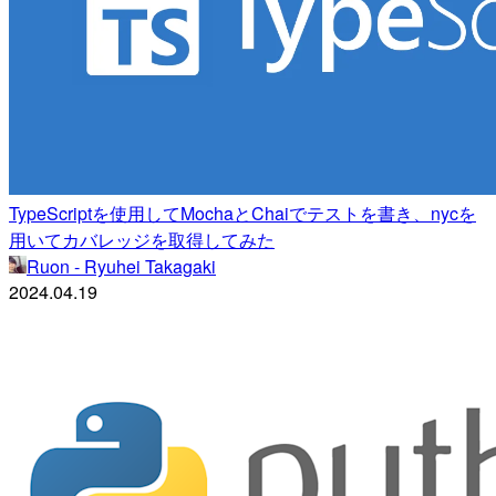
TypeScriptを使用してMochaとChaiでテストを書き、nycを
用いてカバレッジを取得してみた
Ruon - Ryuhei Takagaki
2024.04.19