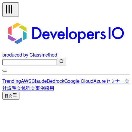
produced by Classmethod
Trending
AWS
Claude
Bedrock
Google Cloud
Azure
セミナー
会
社説明会
勉強会
事例
採用
目次