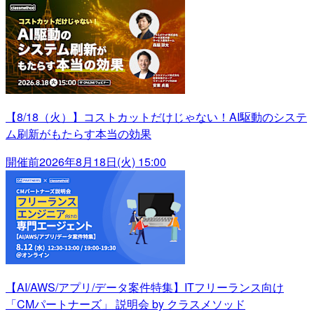
【8/18（火）】コストカットだけじゃない！AI駆動のシステ
ム刷新がもたらす本当の効果
開催前
2026年8月18日(火) 15:00
【AI/AWS/アプリ/データ案件特集】ITフリーランス向け
「CMパートナーズ」 説明会 by クラスメソッド