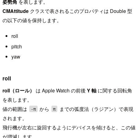
姿勢角
を表します。
CMAttitude
クラスで表されるこのプロパティは Double 型
の以下の値を保持します。
roll
pitch
yaw
roll
roll（ロール）
は Apple Watch の前後
Y 軸
に関する回転角
を表します。
値の範囲は
から
までの弧度法（ラジアン）で表現
-π
π
されます。
飛行機が左右に旋回するようにデバイスを傾けると、この値
が増減します。