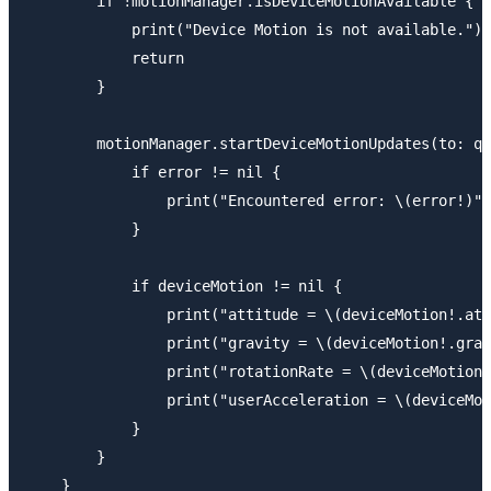
        if !motionManager.isDeviceMotionAvailable {

            print("Device Motion is not available.")

            return

        }

        motionManager.startDeviceMotionUpdates(to: qu
            if error != nil {

                print("Encountered error: \(error!)")

            }

            if deviceMotion != nil {

                print("attitude = \(deviceMotion!.att
                print("gravity = \(deviceMotion!.grav
                print("rotationRate = \(deviceMotion!
                print("userAcceleration = \(deviceMot
            }

        }

    }
