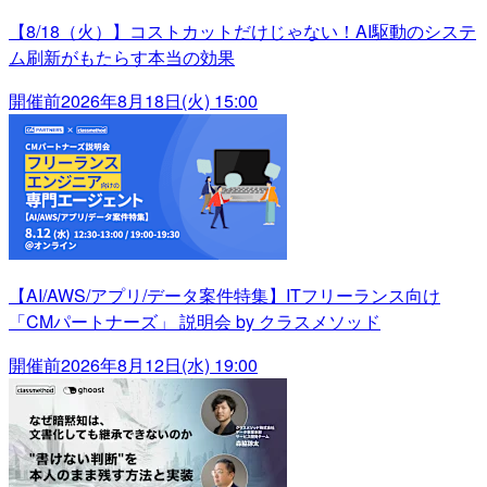
【8/18（火）】コストカットだけじゃない！AI駆動のシステ
ム刷新がもたらす本当の効果
開催前
2026年8月18日(火) 15:00
【AI/AWS/アプリ/データ案件特集】ITフリーランス向け
「CMパートナーズ」 説明会 by クラスメソッド
開催前
2026年8月12日(水) 19:00