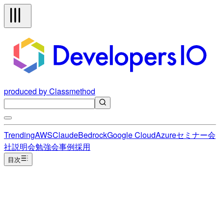
produced by Classmethod
Trending
AWS
Claude
Bedrock
Google Cloud
Azure
セミナー
会
社説明会
勉強会
事例
採用
目次