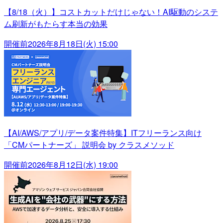
【8/18（火）】コストカットだけじゃない！AI駆動のシステ
ム刷新がもたらす本当の効果
開催前
2026年8月18日(火) 15:00
【AI/AWS/アプリ/データ案件特集】ITフリーランス向け
「CMパートナーズ」 説明会 by クラスメソッド
開催前
2026年8月12日(水) 19:00