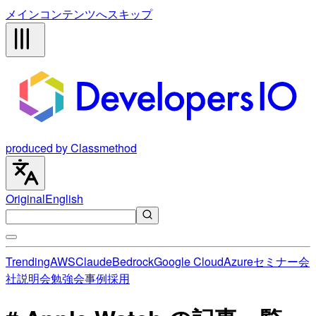
メインコンテンツへスキップ
produced by Classmethod
Original
English
Trending
AWS
Claude
Bedrock
Google Cloud
Azure
セミナー
会
社説明会
勉強会
事例
採用