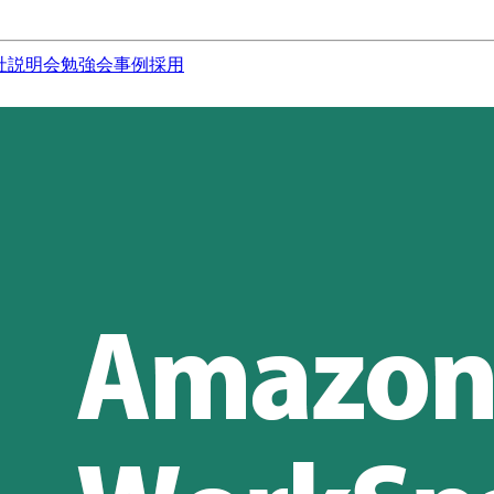
社説明会
勉強会
事例
採用