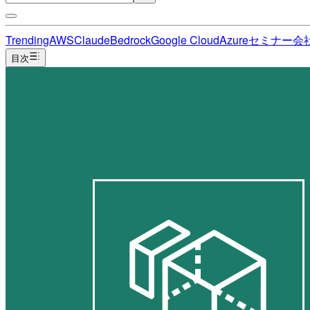
Trending
AWS
Claude
Bedrock
Google Cloud
Azure
セミナー
会
目次