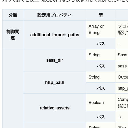
分類
設定用プロパティ
型
Array or
プロ
制御関
String
配列
additional_import_paths
連
パス
-
String
Sas
sass_dir
パス
sass
String
Ou
http_path
パス
http_
Co
Boolean
指定
relative_assets
パス
../..
String
アウ