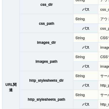
css_dir
パス
css_d
String
アウ
css_path
パス
css_p
String
CS
images_dir
パス
image
String
CS
images_path
パス
image
String
サー
http_stylesheets_dir
URL関
パス
http_
連
String
サー
http_stylesheets_path
パス
http_