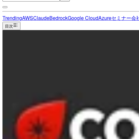
Trending
AWS
Claude
Bedrock
Google Cloud
Azure
セミナー
会
目次