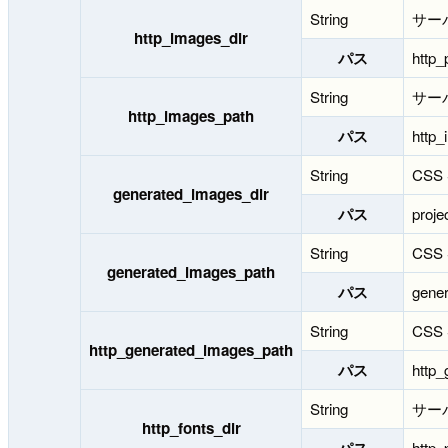
String
サー
http_images_dir
パス
http_
String
サー
http_images_path
パス
http
String
CS
generated_images_dir
パス
proje
String
CS
generated_images_path
パス
gener
String
CS
http_generated_images_path
パス
http_
String
サー
http_fonts_dir
http_