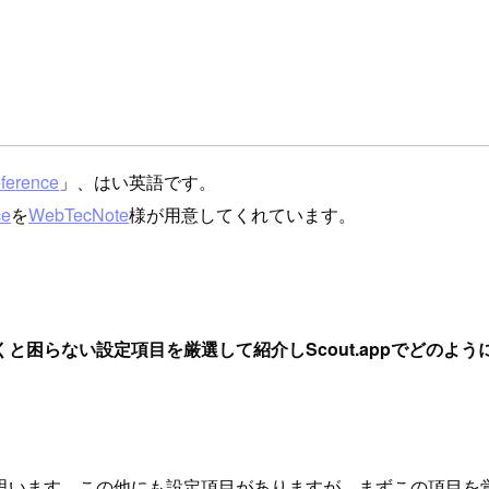
eference
」、はい英語です。
ce
を
WebTecNote
様が用意してくれています。
くと困らない設定項目を厳選して紹介しScout.appでどのよ
思います。この他にも設定項目がありますが、まずこの項目を