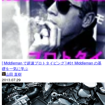
[ Middleman で超速プロトタイピング ] #01 Middleman の基
礎を一気に学ぶ
山田 直樹
2013.07.29