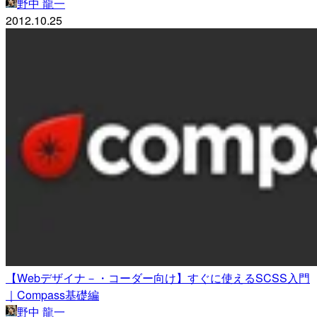
野中 龍一
2012.10.25
【Webデザイナ－・コーダー向け】すぐに使えるSCSS入門
｜Compass基礎編
野中 龍一