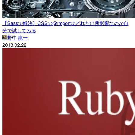
【Sassで解決】CSSの@importはどれだけ悪影響なのか自
分で試してみる
野中 龍一
2013.02.22