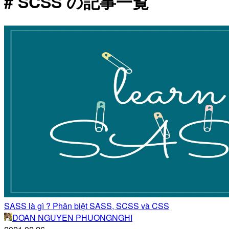
# SCSS の記事一覧
SASS là gì ? Phân biệt SASS, SCSS và CSS
DOAN NGUYEN PHUONGNGHI