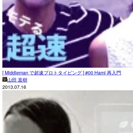
[ Middleman で超速プロトタイピング ] #00 Haml 再入門
山田 直樹
2013.07.16