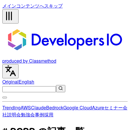
メインコンテンツへスキップ
produced by Classmethod
Original
English
Trending
AWS
Claude
Bedrock
Google Cloud
Azure
セミナー
会
社説明会
勉強会
事例
採用