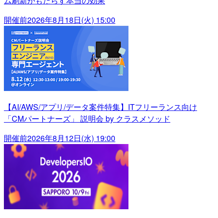
ム刷新がもたらす本当の効果
開催前
2026年8月18日(火) 15:00
【AI/AWS/アプリ/データ案件特集】ITフリーランス向け
「CMパートナーズ」 説明会 by クラスメソッド
開催前
2026年8月12日(水) 19:00