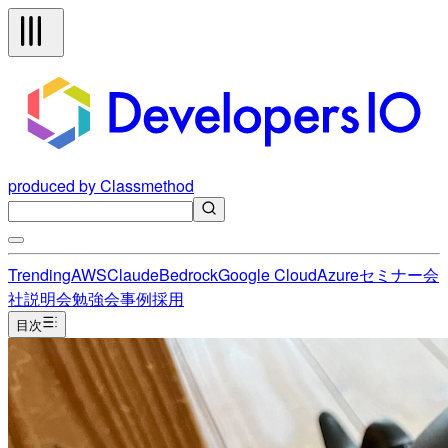
produced by Classmethod
Trending
AWS
Claude
Bedrock
Google Cloud
Azure
セミナー
会
社説明会
勉強会
事例
採用
目次