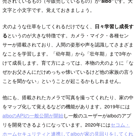
売されているもの（今販売しているもの）が"
aibo
"です。大
文字と小文字です。覚えておきましょう。
犬のような仕草をしてくれるだけでなく、
日々学習し成長す
る
というのが大きな特徴です。カメラ・マイク・各種セン
サーが搭載されており、人間の姿形や声を認識してさまざま
なことを学習します。「幼年期」から「壮年期」まで3年か
けて成長します。育て方によっては、本物の犬のように「な
ぜかお父さんにだけめっちゃ懐いているけど他の家族の言う
ことを聞かない」ということが起こるかもしれません。
他にも、搭載されたカメラで写真を撮ってくれたり、家の中
をマップ化して覚えるなどの機能があります。2019年には
aiboのAPIの一般公開が開始
し一般のユーザーがaiboのアプ
リを開発できるようになっています。2020年には
セコム・
ホームセキュリティと連携してaiboが家の見回りをしてくれ