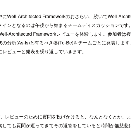
ected Frameworkのおさらい、続いてWell-Architected 
メインとなるのは午後から始まるチームディスカッションです。
rchitected Frameworkレビューを体験します。参加者
-Is)と有るべき姿(To-Be)をチームごとに発表します。1つのシナリ
にレビューと発表を繰り返していきます。
。
が、レビューのために質問を投げかけると、なんとなくとか、
問が返ってきてその返答をしていると時間が無慈悲に消費されます。W