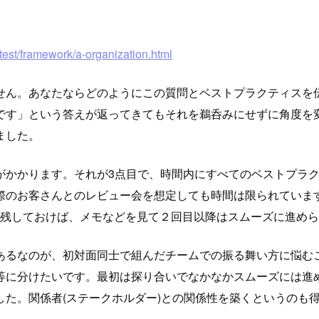
test/framework/a-organization.html
ん。あなたならどのようにこの質問とベストプラクティスを伝え
です」という答えが返ってきてもそれを鵜呑みにせずに角度を
ました。
がかかります。それが3点目で、時間内にすべてのベストプラ
際のお客さんとのレビュー会を想定しても時間は限られていま
してレポートを残しておけば、メモなどを見て２回目以降はスムーズに進
あるなのが、初対面同士で組んだチームでの振る舞い方に悩む
等に分けたいです。最初は探り合いでなかなかスムーズには進
た。関係者(ステークホルダー)との関係性を築くというのも