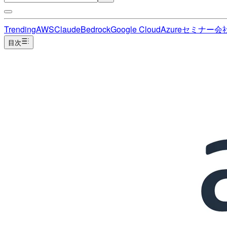
Trending
AWS
Claude
Bedrock
Google Cloud
Azure
セミナー
会
目次