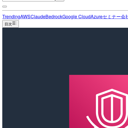
Trending
AWS
Claude
Bedrock
Google Cloud
Azure
セミナー
会
目次