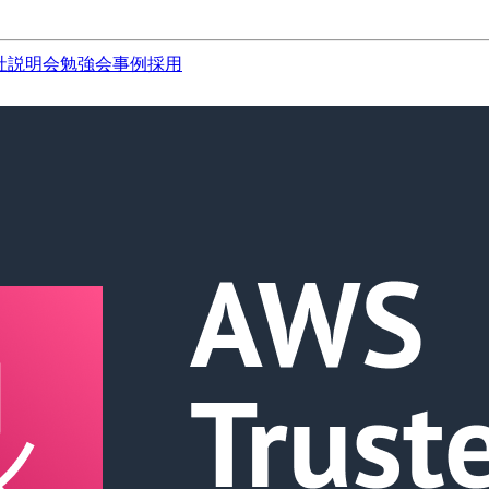
社説明会
勉強会
事例
採用