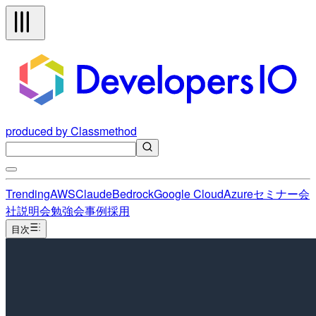
produced by Classmethod
Trending
AWS
Claude
Bedrock
Google Cloud
Azure
セミナー
会
社説明会
勉強会
事例
採用
目次