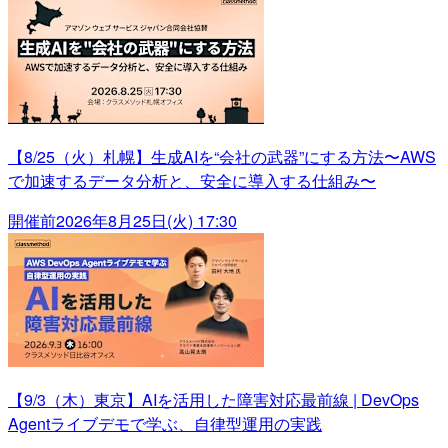
【8/25（火）札幌】生成AIを“会社の武器”にする方法〜AWS
で加速するデータ分析と、安全に導入する仕組み〜
開催前
2026年8月25日(火) 17:30
【9/3（木）東京】AIを活用した障害対応最前線 | DevOps
Agentライブデモで学ぶ、自律型運用の実践