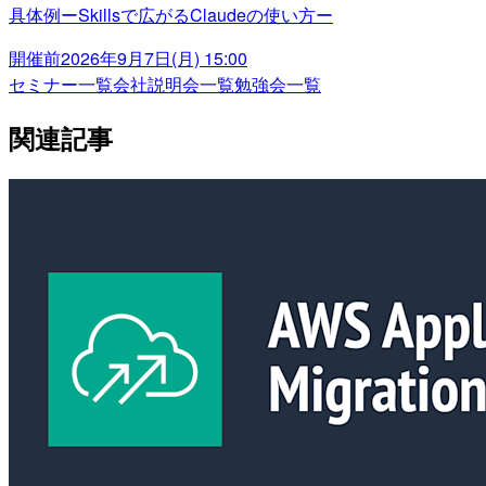
具体例ーSkillsで広がるClaudeの使い方ー
開催前
2026年9月7日(月) 15:00
セミナー一覧
会社説明会一覧
勉強会一覧
関連記事