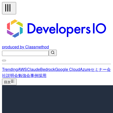
produced by Classmethod
Trending
AWS
Claude
Bedrock
Google Cloud
Azure
セミナー
会
社説明会
勉強会
事例
採用
目次