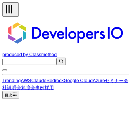
produced by Classmethod
Trending
AWS
Claude
Bedrock
Google Cloud
Azure
セミナー
会
社説明会
勉強会
事例
採用
目次