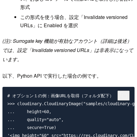
形式
この形式を使う場合、設定「Invalidate versioned
URLs」に Enabled を選択
(注): Surrogate key 機能が有効なアカウント（詳細は後述）
では、設定「Invalidate versioned URLs」は非表示になって
います。
以下、Python API で実行した場合の例です。
# オプション１の例：画像URLを取得（フォルダ配下）

>>> cloudinary.CloudinaryImage("samples/cloudinary-gr
...     height=60,

...     quality="auto",

...     secure=True)

'<img height="60" src="https://res.cloudinary.com/CLO