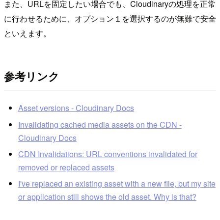
また、URLを固定したい場合でも、Cloudinaryの処理を正常
に行わせるために、オプション１を選択するのが無難で安全
といえます。
参考リンク
Asset versions - Cloudinary Docs
Invalidating cached media assets on the CDN -
Cloudinary Docs
CDN Invalidations: URL conventions invalidated for
removed or replaced assets
I've replaced an existing asset with a new file, but my site
or application still shows the old asset. Why is that?