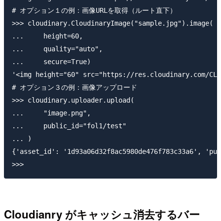
# オプション１の例：画像URLを取得（ルート直下）

>>> cloudinary.CloudinaryImage("sample.jpg").image(

...     height=60,

...     quality="auto",

...     secure=True)

'<img height="60" src="https://res.cloudinary.com/CLO
# オプション３の例：画像アップロード

>>> cloudinary.uploader.upload(

...     "image.png",

...     public_id="fol1/test"

... )

{'asset_id': '1d93a06d32f8ac5980de476f783c33a6', 'pub
Cloudianry がキャッシュ消去するバー