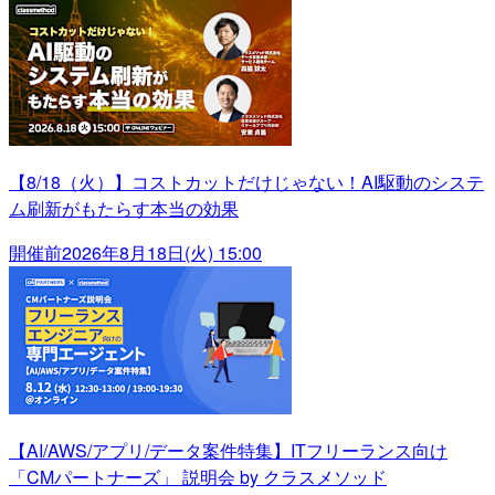
【8/18（火）】コストカットだけじゃない！AI駆動のシステ
ム刷新がもたらす本当の効果
開催前
2026年8月18日(火) 15:00
【AI/AWS/アプリ/データ案件特集】ITフリーランス向け
「CMパートナーズ」 説明会 by クラスメソッド