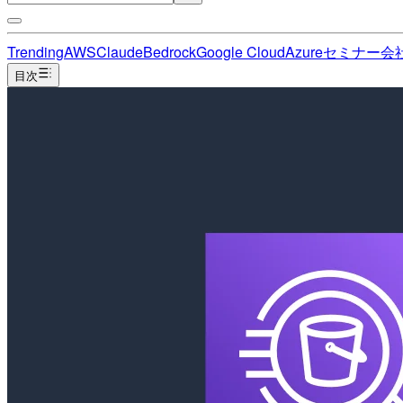
Trending
AWS
Claude
Bedrock
Google Cloud
Azure
セミナー
会
目次