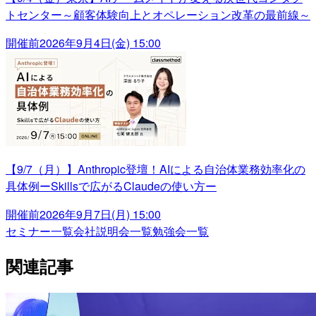
トセンター～顧客体験向上とオペレーション改革の最前線～
開催前
2026年9月4日(金) 15:00
【9/7（月）】Anthropic登壇！AIによる自治体業務効率化の
具体例ーSkillsで広がるClaudeの使い方ー
開催前
2026年9月7日(月) 15:00
セミナー一覧
会社説明会一覧
勉強会一覧
関連記事