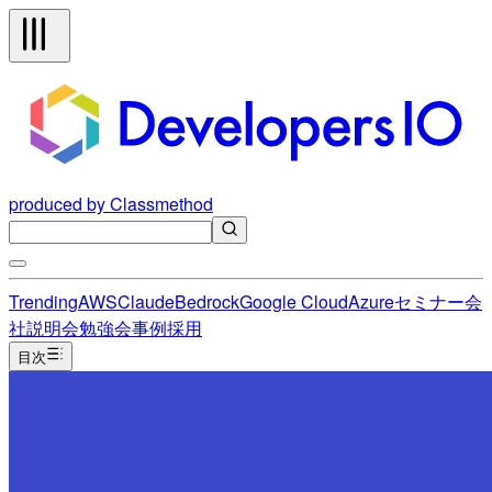
produced by Classmethod
Trending
AWS
Claude
Bedrock
Google Cloud
Azure
セミナー
会
社説明会
勉強会
事例
採用
目次