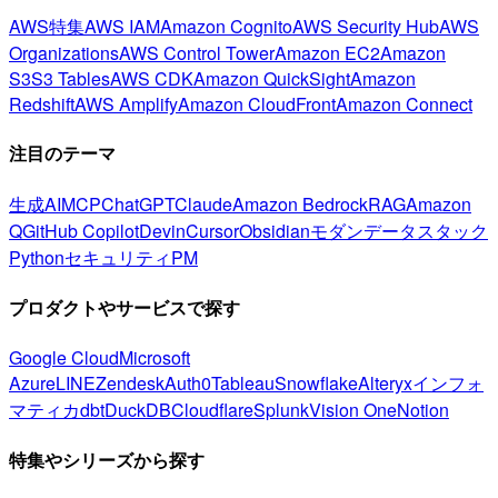
AWS特集
AWS IAM
Amazon Cognito
AWS Security Hub
AWS
Organizations
AWS Control Tower
Amazon EC2
Amazon
S3
S3 Tables
AWS CDK
Amazon QuickSight
Amazon
Redshift
AWS Amplify
Amazon CloudFront
Amazon Connect
注目のテーマ
生成AI
MCP
ChatGPT
Claude
Amazon Bedrock
RAG
Amazon
Q
GitHub Copilot
Devin
Cursor
Obsidian
モダンデータスタック
Python
セキュリティ
PM
プロダクトやサービスで探す
Google Cloud
Microsoft
Azure
LINE
Zendesk
Auth0
Tableau
Snowflake
Alteryx
インフォ
マティカ
dbt
DuckDB
Cloudflare
Splunk
Vision One
Notion
特集やシリーズから探す