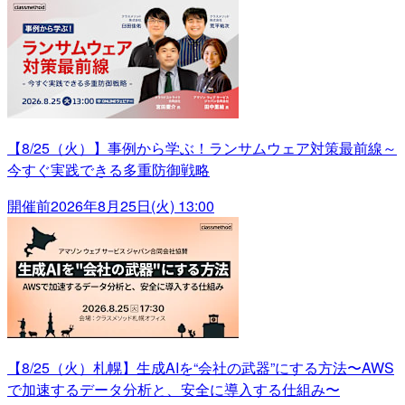
【8/25（火）】事例から学ぶ！ランサムウェア対策最前線～
今すぐ実践できる多重防御戦略
開催前
2026年8月25日(火) 13:00
【8/25（火）札幌】生成AIを“会社の武器”にする方法〜AWS
で加速するデータ分析と、安全に導入する仕組み〜