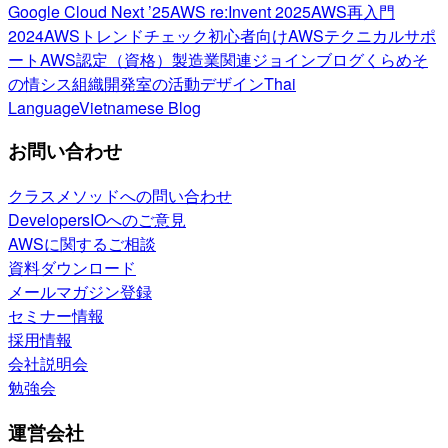
Google Cloud Next ’25
AWS re:Invent 2025
AWS再入門
2024
AWSトレンドチェック
初心者向け
AWSテクニカルサポ
ート
AWS認定（資格）
製造業関連
ジョインブログ
くらめそ
の情シス
組織開発室の活動
デザイン
Thai
Language
Vietnamese Blog
お問い合わせ
クラスメソッドへの問い合わせ
DevelopersIOへのご意見
AWSに関するご相談
資料ダウンロード
メールマガジン登録
セミナー情報
採用情報
会社説明会
勉強会
運営会社