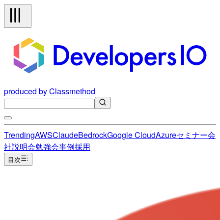
produced by Classmethod
Trending
AWS
Claude
Bedrock
Google Cloud
Azure
セミナー
会
社説明会
勉強会
事例
採用
目次