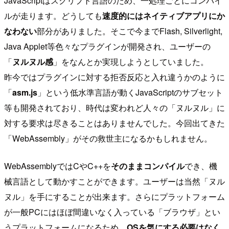
JavaScriptはスクリプト言語のため、一処理ごとにコンパイ
ルが走ります。どうしても
速度的にはネイティブアプリにか
なわない
部分がありました。そこで今までFlash, Silverlight,
Java Applet等色々なプラグインが開発され、ユーザーの
「
ヌルヌル感
」をなんとか実現しようとしていました。
昨今ではプラグインに対する拒否反応と入れ違うかのように
「
asm.js
」という低水準言語が動くJavaScriptのサブセット
等も開発されており、時代は変われど人々の「ヌルヌル」に
対する要求は尽きることはありませんでした。今回出てきた
「WebAssembly」がその救世主になるかもしれません。
WebAssemblyではCやC++を
そのままコンパイル
でき、機
械言語として動かすことができます。ユーザーは当然「ヌル
ヌル」を手にすることが出来ます。さらにプラットフォーム
が一般PCにはほぼ間違いなく入っている「ブラウザ」とい
うプラットフォームになるため、
OSを気にする必要はなく