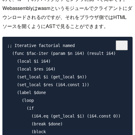
Webassemblyはwasmというモジュールでクライアントにダ
ウンロードされるのですが、それをブラウザ側ではHTML
ソースを開くようにASTで見ることができます。
;; Iterative factorial named

  (func $fac-iter (param $n i64) (result i64)

    (local $i i64)

    (local $res i64)

    (set_local $i (get_local $n))

    (set_local $res (i64.const 1))

    (label $done

      (loop

        (if

          (i64.eq (get_local $i) (i64.const 0))

          (break $done)

          (block
