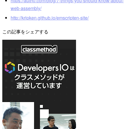
https://auth0.com/blog/7-things-you-should-know-about-
web-assembly/
http://kripken.github.io/emscripten-site/
この記事をシェアする