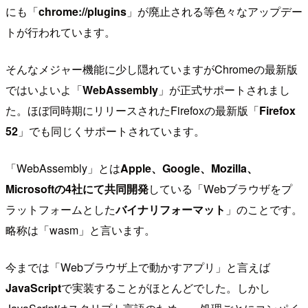
にも「
chrome://plugins
」が廃止される等色々なアップデー
トが行われています。
そんなメジャー機能に少し隠れていますがChromeの最新版
ではいよいよ「
WebAssembly
」が正式サポートされまし
た。ほぼ同時期にリリースされたFirefoxの最新版「
Firefox
52
」でも同じくサポートされています。
「WebAssembly」とは
Apple、Google、Mozilla、
Microsoftの4社にて共同開発
している「Webブラウザをプ
ラットフォームとした
バイナリフォーマット
」のことです。
略称は「wasm」と言います。
今までは「Webブラウザ上で動かすアプリ」と言えば
JavaScript
で実装することがほとんどでした。しかし