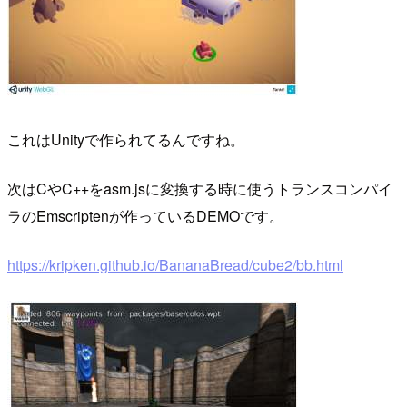
これはUnityで作られてるんですね。
次はCやC++をasm.jsに変換する時に使うトランスコンパイ
ラのEmscriptenが作っているDEMOです。
https://kripken.github.io/BananaBread/cube2/bb.html