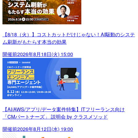
【8/18（火）】コストカットだけじゃない！AI駆動のシステ
ム刷新がもたらす本当の効果
開催前
2026年8月18日(火) 15:00
【AI/AWS/アプリ/データ案件特集】ITフリーランス向け
「CMパートナーズ」 説明会 by クラスメソッド
開催前
2026年8月12日(水) 19:00