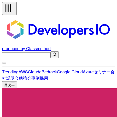
produced by Classmethod
Trending
AWS
Claude
Bedrock
Google Cloud
Azure
セミナー
会
社説明会
勉強会
事例
採用
目次