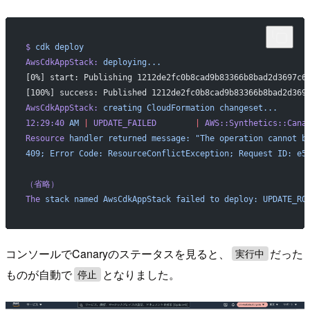
$
 cdk
 deploy
AwsCdkAppStack:
 deploying...
[0%] start: Publishing 1212de2fc0b8cad9b83366b8bad2d3697c6
[100%] success: Published 1212de2fc0b8cad9b83366b8bad2d369
AwsCdkAppStack:
 creating
 CloudFormation
 changeset...
12:29:40
 AM
 |
 UPDATE_FAILED
        |
 AWS::Synthetics::Cana
Resource
 handler
 returned
 message:
 "The operation cannot b
409; Error Code: ResourceConflictException; Request ID: e5
（省略）
The
 stack
 named
 AwsCdkAppStack
 failed
 to
 deploy:
 UPDATE_RO
コンソールでCanaryのステータスを見ると、
だった
実行中
ものが自動で
となりました。
停止