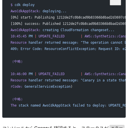
$
 cdk
 deploy
AwsCdkAppStack:
 deploying...
[0%] start: Publishing 1212de2fc0b8cad9b83366b8bad2d3697c6
[100%] success: Published 1212de2fc0b8cad9b83366b8bad2d369
AwsCdkAppStack:
 creating
 CloudFormation
 changeset...
10:45:45
 PM
 |
 UPDATE_FAILED
        |
 AWS::Synthetics::Cana
Resource
 handler
 returned
 message:
 "The operation cannot b
409; Error Code: ResourceConflictException; Request ID: e2
（中略）
10:46:00
 PM
 |
 UPDATE_FAILED
        |
 AWS::Synthetics::Cana
Resource
 handler
 returned
 message:
 "Canary in a state that
rCode:
 GeneralServiceException
)
（中略）
The
 stack
 named
 AwsCdkAppStack
 failed
 to
 deploy:
 UPDATE_RO
コンソールからCanaryを確認すると、ステータスが
エラー