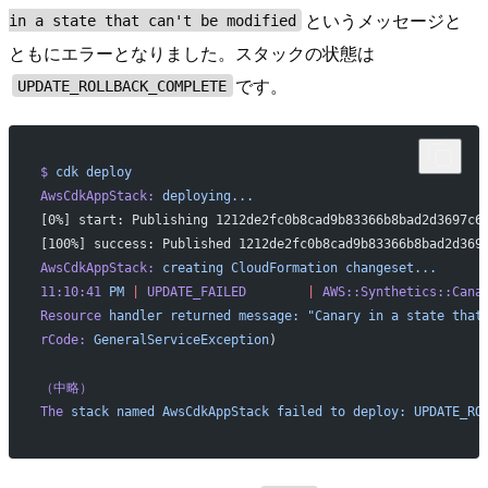
というメッセージと
in a state that can't be modified
ともにエラーとなりました。スタックの状態は
です。
UPDATE_ROLLBACK_COMPLETE
$
 cdk
 deploy
AwsCdkAppStack:
 deploying...
[0%] start: Publishing 1212de2fc0b8cad9b83366b8bad2d3697c6
[100%] success: Published 1212de2fc0b8cad9b83366b8bad2d369
AwsCdkAppStack:
 creating
 CloudFormation
 changeset...
11:10:41
 PM
 |
 UPDATE_FAILED
        |
 AWS::Synthetics::Cana
Resource
 handler
 returned
 message:
 "Canary in a state that
rCode:
 GeneralServiceException
)
（中略）
The
 stack
 named
 AwsCdkAppStack
 failed
 to
 deploy:
 UPDATE_RO