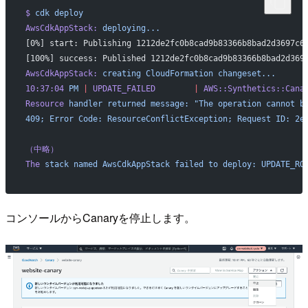
$
 cdk
 deploy
AwsCdkAppStack:
 deploying...
[0%] start: Publishing 1212de2fc0b8cad9b83366b8bad2d3697c6
[100%] success: Published 1212de2fc0b8cad9b83366b8bad2d369
AwsCdkAppStack:
 creating
 CloudFormation
 changeset...
10:37:04
 PM
 |
 UPDATE_FAILED
        |
 AWS::Synthetics::Cana
Resource
 handler
 returned
 message:
 "The operation cannot b
409; Error Code: ResourceConflictException; Request ID: 2e
（中略）
The
 stack
 named
 AwsCdkAppStack
 failed
 to
 deploy:
 UPDATE_RO
コンソールからCanaryを停止します。