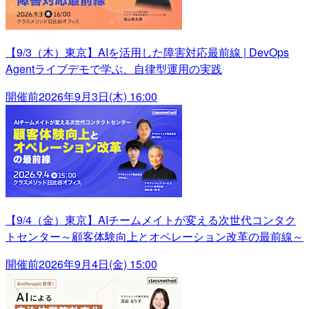
【9/3（木）東京】AIを活用した障害対応最前線 | DevOps
Agentライブデモで学ぶ、自律型運用の実践
開催前
2026年9月3日(木) 16:00
【9/4（金）東京】AIチームメイトが変える次世代コンタク
トセンター～顧客体験向上とオペレーション改革の最前線～
開催前
2026年9月4日(金) 15:00