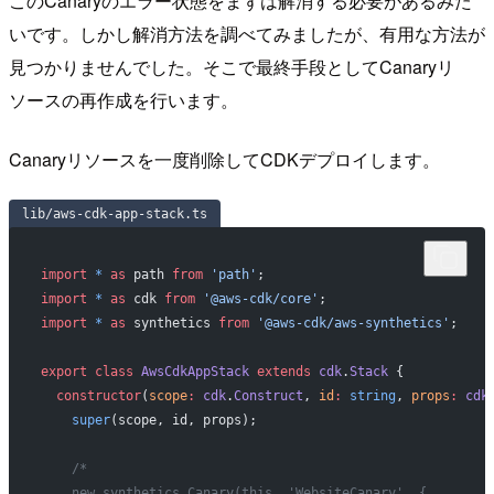
このCanaryのエラー状態をまずは解消する必要があるみた
いです。しかし解消方法を調べてみましたが、有用な方法が
見つかりませんでした。そこで最終手段としてCanaryリ
ソースの再作成を行います。
Canaryリソースを一度削除してCDKデプロイします。
lib/aws-cdk-app-stack.ts
import
 *
 as
 path 
from
 'path'
;
import
 *
 as
 cdk 
from
 '@aws-cdk/core'
;
import
 *
 as
 synthetics 
from
 '@aws-cdk/aws-synthetics'
;
export
 class
 AwsCdkAppStack
 extends
 cdk
.
Stack
 {
  constructor
(
scope
:
 cdk
.
Construct
, 
id
:
 string
, 
props
:
 cdk
    super
(scope, id, props);
    /*
    new synthetics.Canary(this, 'WebsiteCanary', {