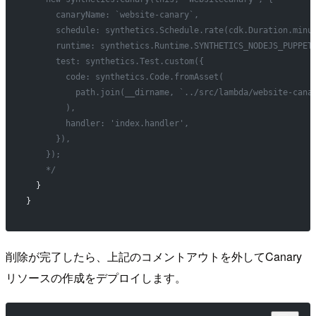
      canaryName: `website-canary`,
      schedule: synthetics.Schedule.rate(cdk.Duration.minu
      runtime: synthetics.Runtime.SYNTHETICS_NODEJS_PUPPET
      test: synthetics.Test.custom({
        code: synthetics.Code.fromAsset(
          path.join(__dirname, `../src/lambda/website-cana
        ),
        handler: 'index.handler',
      }),
    });
    */
  }
}
削除が完了したら、上記のコメントアウトを外してCanary
リソースの作成をデプロイします。