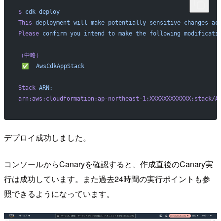
$
 cdk
 deploy
This
 deployment
 will
 make
 potentially
 sensitive
 changes
 ac
Please
 confirm
 you
 intend
 to
 make
 the
 following
 modificati
（中略）
 ✅
  AwsCdkAppStack
Stack
 ARN:
arn:aws:cloudformation:ap-northeast-1:XXXXXXXXXXXX:stack/A
デプロイ成功しました。
コンソールからCanaryを確認すると、作成直後のCanary実
行は成功しています。また過去24時間の実行ポイントも参
照できるようになっています。