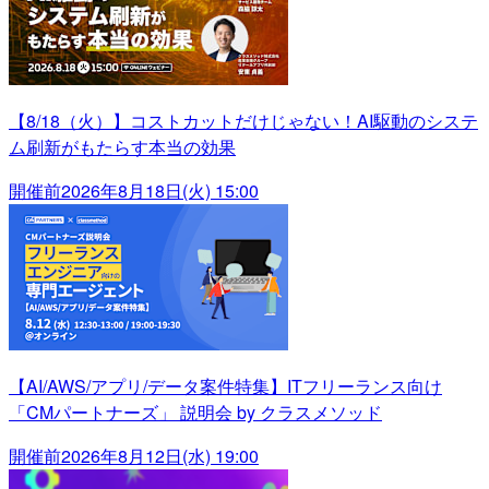
【8/18（火）】コストカットだけじゃない！AI駆動のシステ
ム刷新がもたらす本当の効果
開催前
2026年8月18日(火) 15:00
【AI/AWS/アプリ/データ案件特集】ITフリーランス向け
「CMパートナーズ」 説明会 by クラスメソッド
開催前
2026年8月12日(水) 19:00