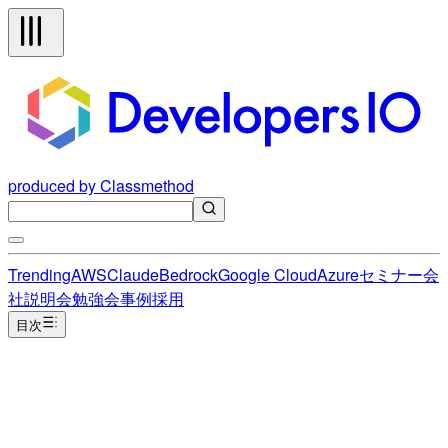
produced by Classmethod
Trending
AWS
Claude
Bedrock
Google Cloud
Azure
セミナー
会
社説明会
勉強会
事例
採用
目次