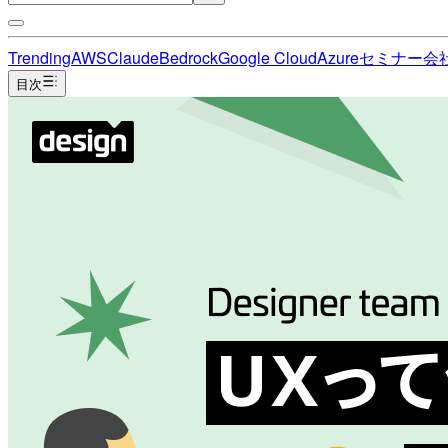
Trending
AWS
Claude
Bedrock
Google Cloud
Azure
セミナー
会
目次