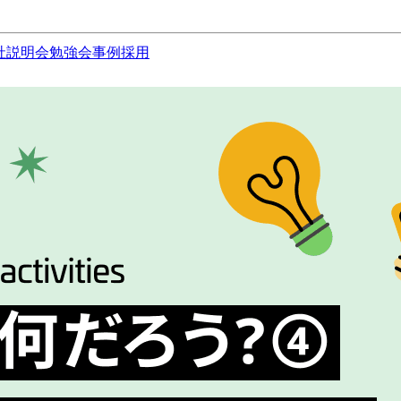
社説明会
勉強会
事例
採用