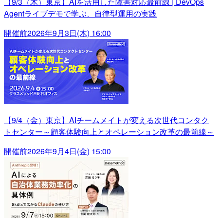
【9/3（木）東京】AIを活用した障害対応最前線 | DevOps
Agentライブデモで学ぶ、自律型運用の実践
開催前
2026年9月3日(木) 16:00
【9/4（金）東京】AIチームメイトが変える次世代コンタク
トセンター～顧客体験向上とオペレーション改革の最前線～
開催前
2026年9月4日(金) 15:00