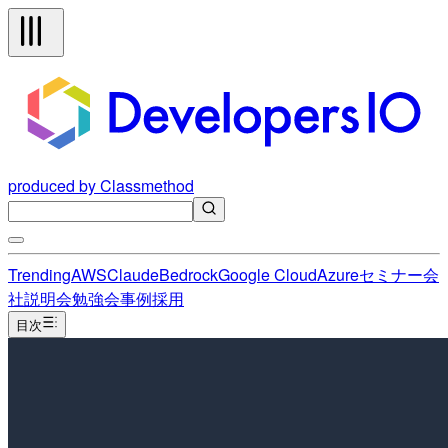
produced by Classmethod
Trending
AWS
Claude
Bedrock
Google Cloud
Azure
セミナー
会
社説明会
勉強会
事例
採用
目次