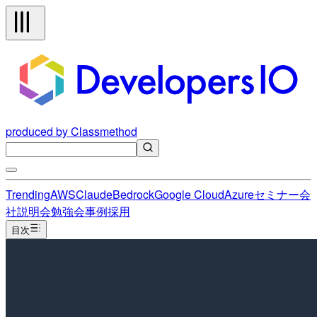
produced by Classmethod
Trending
AWS
Claude
Bedrock
Google Cloud
Azure
セミナー
会
社説明会
勉強会
事例
採用
目次