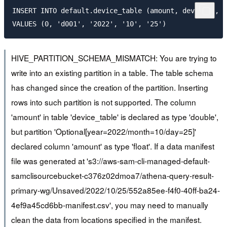
INSERT INTO default.device_table (amount, deviceid, y
HIVE_PARTITION_SCHEMA_MISMATCH: You are trying to
write into an existing partition in a table. The table schema
has changed since the creation of the partition. Inserting
rows into such partition is not supported. The column
'amount' in table 'device_table' is declared as type 'double',
but partition 'Optional[year=2022/month=10/day=25]'
declared column 'amount' as type 'float'. If a data manifest
file was generated at 's3://aws-sam-cli-managed-default-
samclisourcebucket-c376z02dmoa7/athena-query-result-
primary-wg/Unsaved/2022/10/25/552a85ee-f4f0-40ff-ba24-
4ef9a45cd6bb-manifest.csv', you may need to manually
clean the data from locations specified in the manifest.