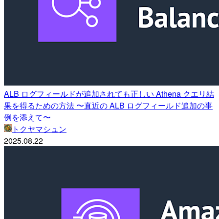
ALB ログフィールドが追加されても正しい Athena クエリ結
果を得るための方法 〜直近の ALB ログフィールド追加の事
例を添えて〜
トクヤマシュン
2025.08.22