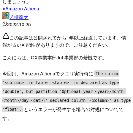
しましょう。
Amazon Athena
若槻龍太
2022.10.25
この記事は公開されてから1年以上経過しています。情
報が古い可能性がありますので、ご注意ください。
こんにちは、CX事業本部 IoT事業部の若槻です。
今回は、Amazon Athenaでクエリ実行時に
The column
'<column>' in table '<table>' is declared as type
'double', but partition 'Optional[year=<year>/month=
<month>/day=<dat>]' declared column '<column>' as type
というエラーが発生する場合の対処についてで
'float'.
す。