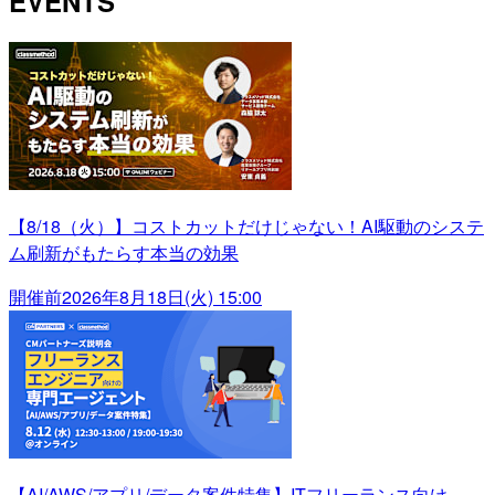
EVENTS
【8/18（火）】コストカットだけじゃない！AI駆動のシステ
ム刷新がもたらす本当の効果
開催前
2026年8月18日(火) 15:00
【AI/AWS/アプリ/データ案件特集】ITフリーランス向け