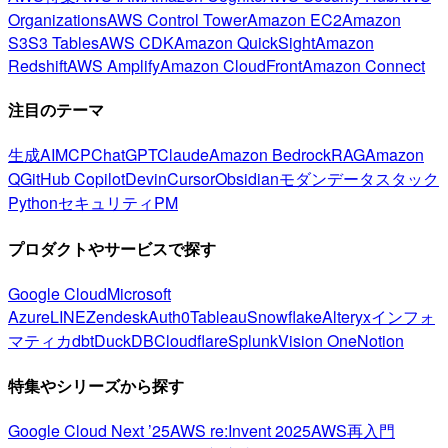
Organizations
AWS Control Tower
Amazon EC2
Amazon
S3
S3 Tables
AWS CDK
Amazon QuickSight
Amazon
Redshift
AWS Amplify
Amazon CloudFront
Amazon Connect
注目のテーマ
生成AI
MCP
ChatGPT
Claude
Amazon Bedrock
RAG
Amazon
Q
GitHub Copilot
Devin
Cursor
Obsidian
モダンデータスタック
Python
セキュリティ
PM
プロダクトやサービスで探す
Google Cloud
Microsoft
Azure
LINE
Zendesk
Auth0
Tableau
Snowflake
Alteryx
インフォ
マティカ
dbt
DuckDB
Cloudflare
Splunk
Vision One
Notion
特集やシリーズから探す
Google Cloud Next ’25
AWS re:Invent 2025
AWS再入門