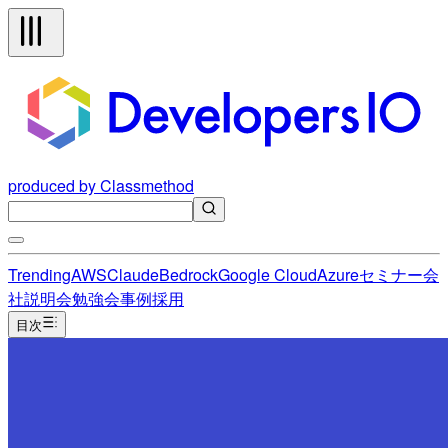
produced by Classmethod
Trending
AWS
Claude
Bedrock
Google Cloud
Azure
セミナー
会
社説明会
勉強会
事例
採用
目次