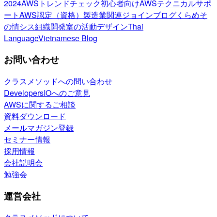
2024
AWSトレンドチェック
初心者向け
AWSテクニカルサポ
ート
AWS認定（資格）
製造業関連
ジョインブログ
くらめそ
の情シス
組織開発室の活動
デザイン
Thai
Language
Vietnamese Blog
お問い合わせ
クラスメソッドへの問い合わせ
DevelopersIOへのご意見
AWSに関するご相談
資料ダウンロード
メールマガジン登録
セミナー情報
採用情報
会社説明会
勉強会
運営会社