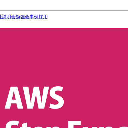
社説明会
勉強会
事例
採用