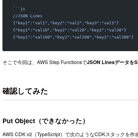
```js
//JSON Lines
{"key1":"val1","key2":"val2","key3":"val3"}
{"key1":"val10","key2":"val20","key2":"val30"}
{"key1":"val100","key2":"val200","key2":"val300"}
そこで今回は、AWS Step Functionsで
JSON LinesデータをS3
確認してみた
Put Object（できなかった）
AWS CDK v2（TypeScript）で次のようなCDKスタックを