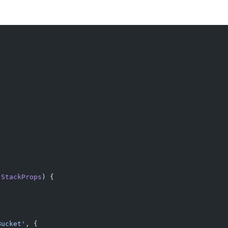
 StackProps
) {
Bucket'
, {