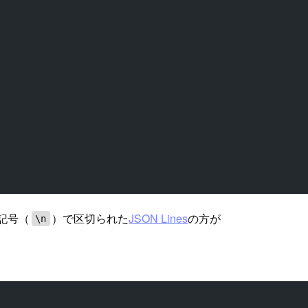
行記号（
）で区切られた
JSON Lines
の方が
\n