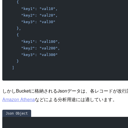
  {
    "key1": "val10",
    "key2": "val20",
    "key3": "val30"
  },
  {
    "key1": "val100",
    "key2": "val200",
    "key3": "val300"
  }
]
しかしBucketに格納されるJsonデータは、各レコードが改
Amazon Athena
などによる分析用途には適しています。
Json Object