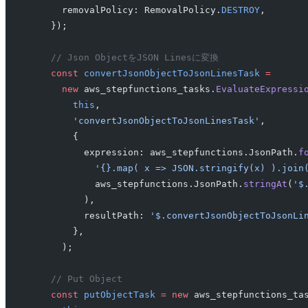
      removalPolicy: RemovalPolicy.
DESTROY
,
    });
    // Json ObjectをJSON Linesに変換
    const
 convertJsonObjectToJsonLinesTask
 =
      new
 aws_stepfunctions_tasks.
EvaluateExpressi
        this
,
        'convertJsonObjectToJsonLinesTask'
,
        {
          expression: aws_stepfunctions.JsonPath.
f
            '{}.map( x => JSON.stringify(x) ).join
            aws_stepfunctions.JsonPath.
stringAt
(
'$
          ),
          resultPath: 
'$.convertJsonObjectToJsonLi
        },
      );
    // Put Object
    const
 putObjectTask
 =
 new
 aws_stepfunctions_ta