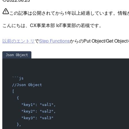
この記事は公開されてから1年以上経過しています。情報
こんにちは、CX事業本部 IoT事業部の若槻です。
以前のエントリ
で
Step Functions
からのPut Object/Get
Json Object
```js
//Json Object
[
  {
    "key1": "val1",
    "key2": "val2",
    "key3": "val3"
  },