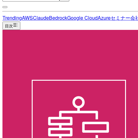
Trending
AWS
Claude
Bedrock
Google Cloud
Azure
セミナー
会
目次