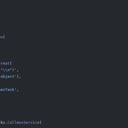
on
(
ormat
(
("
\\
n")'
,
.object'
),
nesTask'
,
sks.
CallAwsService
(