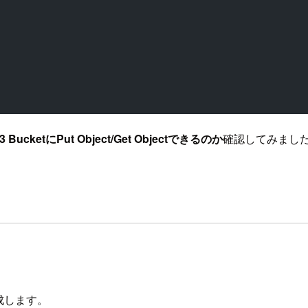
 BucketにPut Object/Get Objectできるのか
確認してみまし
作成します。