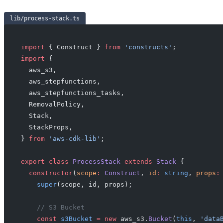
lib/process-stack.ts
import
 { Construct } 
from
 'constructs'
;
import
 {
  aws_s3,
  aws_stepfunctions,
  aws_stepfunctions_tasks,
  RemovalPolicy,
  Stack,
  StackProps,
} 
from
 'aws-cdk-lib'
;
export
 class
 ProcessStack
 extends
 Stack
 {
  constructor
(
scope
:
 Construct
, 
id
:
 string
, 
props
:
    super
(scope, id, props);
    // S3 Bucket
    const
 s3Bucket
 =
 new
 aws_s3.
Bucket
(
this
, 
'data