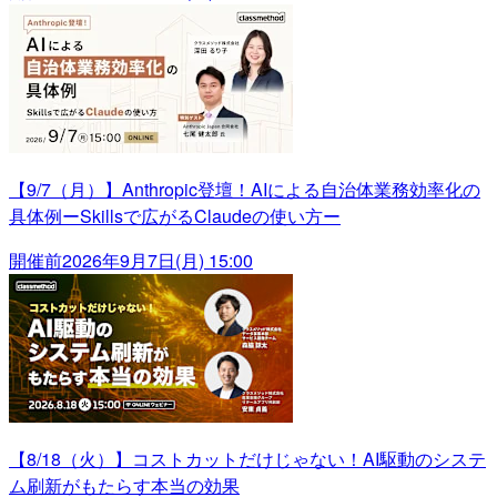
【9/7（月）】Anthropic登壇！AIによる自治体業務効率化の
具体例ーSkillsで広がるClaudeの使い方ー
開催前
2026年9月7日(月) 15:00
【8/18（火）】コストカットだけじゃない！AI駆動のシステ
ム刷新がもたらす本当の効果