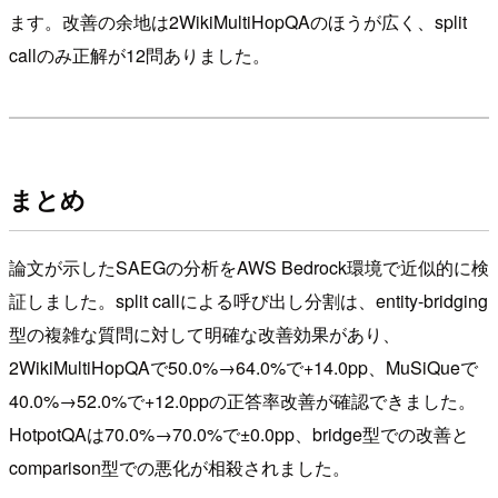
ます。改善の余地は2WikiMultiHopQAのほうが広く、split
callのみ正解が12問ありました。
まとめ
論文が示したSAEGの分析をAWS Bedrock環境で近似的に検
証しました。split callによる呼び出し分割は、entity-bridging
型の複雑な質問に対して明確な改善効果があり、
2WikiMultiHopQAで50.0%→64.0%で+14.0pp、MuSiQueで
40.0%→52.0%で+12.0ppの正答率改善が確認できました。
HotpotQAは70.0%→70.0%で±0.0pp、bridge型での改善と
comparison型での悪化が相殺されました。