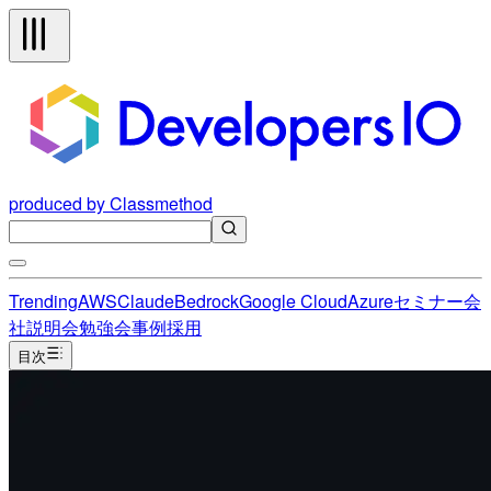
produced by Classmethod
Trending
AWS
Claude
Bedrock
Google Cloud
Azure
セミナー
会
社説明会
勉強会
事例
採用
目次