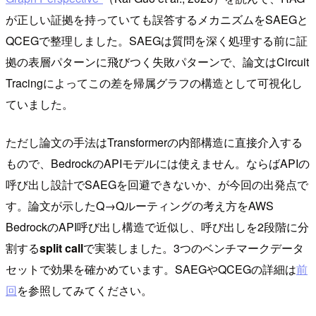
が正しい証拠を持っていても誤答するメカニズムをSAEGと
QCEGで整理しました。SAEGは質問を深く処理する前に証
拠の表層パターンに飛びつく失敗パターンで、論文はCircuit
Tracingによってこの差を帰属グラフの構造として可視化し
ていました。
ただし論文の手法はTransformerの内部構造に直接介入する
もので、BedrockのAPIモデルには使えません。ならばAPIの
呼び出し設計でSAEGを回避できないか、が今回の出発点で
す。論文が示したQ→Qルーティングの考え方をAWS
BedrockのAPI呼び出し構造で近似し、呼び出しを2段階に分
割する
split call
で実装しました。3つのベンチマークデータ
セットで効果を確かめています。SAEGやQCEGの詳細は
前
回
を参照してみてください。