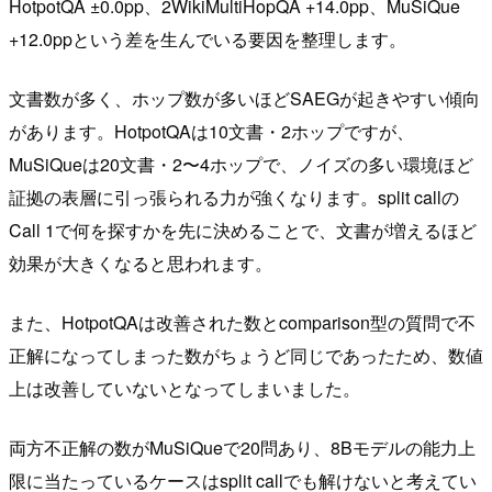
HotpotQA ±0.0pp、2WikiMultiHopQA +14.0pp、MuSiQue
+12.0ppという差を生んでいる要因を整理します。
文書数が多く、ホップ数が多いほどSAEGが起きやすい傾向
があります。HotpotQAは10文書・2ホップですが、
MuSiQueは20文書・2〜4ホップで、ノイズの多い環境ほど
証拠の表層に引っ張られる力が強くなります。split callの
Call 1で何を探すかを先に決めることで、文書が増えるほど
効果が大きくなると思われます。
また、HotpotQAは改善された数とcomparison型の質問で不
正解になってしまった数がちょうど同じであったため、数値
上は改善していないとなってしまいました。
両方不正解の数がMuSiQueで20問あり、8Bモデルの能力上
限に当たっているケースはsplit callでも解けないと考えてい