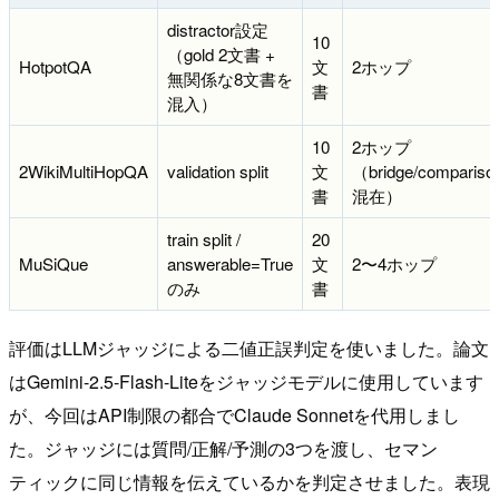
distractor設定
10
（gold 2文書 +
HotpotQA
文
2ホップ
無関係な8文書を
書
混入）
10
2ホップ
2WikiMultiHopQA
validation split
文
（bridge/compariso
書
混在）
train split /
20
MuSiQue
answerable=True
文
2〜4ホップ
のみ
書
評価はLLMジャッジによる二値正誤判定を使いました。論文
はGemini-2.5-Flash-Liteをジャッジモデルに使用しています
が、今回はAPI制限の都合でClaude Sonnetを代用しまし
た。ジャッジには質問/正解/予測の3つを渡し、セマン
ティックに同じ情報を伝えているかを判定させました。表現