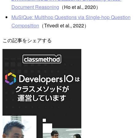
Document Reasoning
（Ho et al., 2020）
MuSiQue: Multihop Questions via Single-hop Question
Composition
（Trivedi et al., 2022）
この記事をシェアする