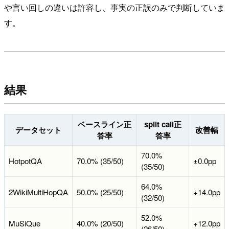
や言い回しの違いは許容し、事実の正誤のみで判断していま
す。
結果
ベースライン正
split call正
データセット
改善幅
答率
答率
70.0%
HotpotQA
70.0% (35/50)
±0.0pp
(35/50)
64.0%
2WikiMultiHopQA
50.0% (25/50)
+14.0pp
(32/50)
52.0%
MuSiQue
40.0% (20/50)
+12.0pp
(26/50)