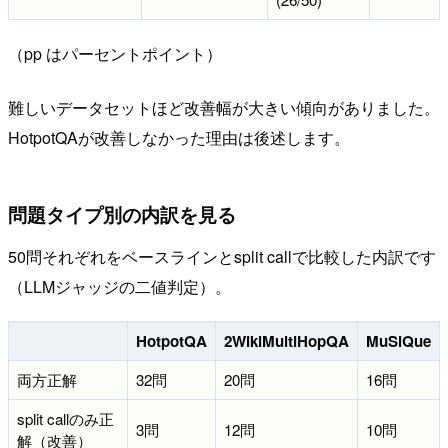
（pp はパーセントポイント）
難しいデータセットほど改善幅が大きい傾向がありました。
HotpotQAが改善しなかった理由は後述します。
問題タイプ別の内訳を見る
50問それぞれをベースラインとsplit callで比較した内訳です
（LLMジャッジの二値判定）。
HotpotQA
2WikiMultiHopQA
MuSiQue
両方正解
32問
20問
16問
split callのみ正
3問
12問
10問
解（改善）