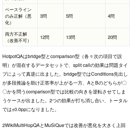
ベースライン
のみ正解（悪
3問
5問
4問
化）
両方不正解
12問
13問
20問
（改善不可）
HotpotQAはbridge型とcomparison型（各々次の項目で説
明）が混在するデータセットで、split callの効果は問題タイ
プによって真逆に出ました。bridge型ではConditions先出し
が多段推論を助け正答率が上がる一方、AとBのどちらが〇
〇かを問うcomparison型では比較の向きを逆転させてしま
うケースが出ました。2つの効果が打ち消し合い、トータル
では±0.0ppになりました。
2WikiMultiHopQAとMuSiQueでは改善が悪化を大きく上回