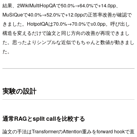
結果、2WikiMultiHopQAで50.0%→64.0%で+14.0pp、
MuSiQueで40.0%→52.0%で+12.0ppの正答率改善が確認で
きました。HotpotQAは70.0%→70.0%で±0.0pp。呼び出し
構造を変えるだけで論文と同じ方向の改善が再現できまし
た。思ったよりシンプルな近似でもちゃんと数値が動きまし
た。
実験の設計
通常RAGとsplit callを比較する
論文の手法はTransformerのAttention重みをforward hookで直