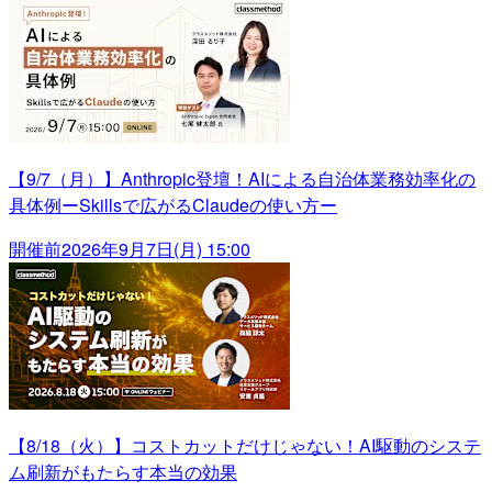
【9/7（月）】Anthropic登壇！AIによる自治体業務効率化の
具体例ーSkillsで広がるClaudeの使い方ー
開催前
2026年9月7日(月) 15:00
【8/18（火）】コストカットだけじゃない！AI駆動のシステ
ム刷新がもたらす本当の効果