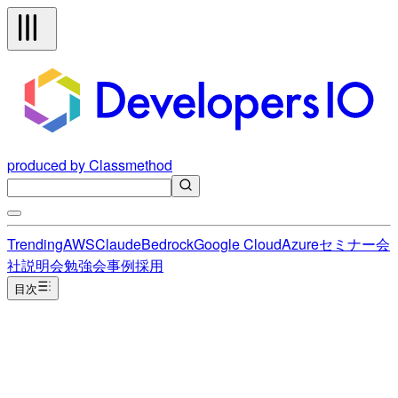
produced by Classmethod
Trending
AWS
Claude
Bedrock
Google Cloud
Azure
セミナー
会
社説明会
勉強会
事例
採用
目次