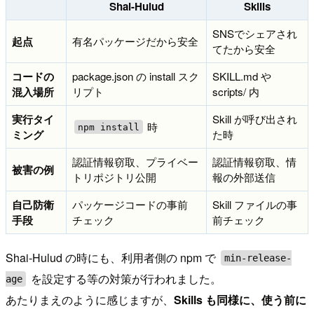
Shai-Hulud
Skills
SNSでシェアされ
起点
有名パッケージだから安全
てたから安全
コードの
package.json の install スク
SKILL.md や
混入場所
リプト
scripts/ 内
実行タイ
Skill が呼び出され
時
npm install
ミング
た時
認証情報窃取、プライベー
認証情報窃取、情
被害の例
トリポジトリ公開
報の外部送信
自己防衛
パッケージコードの事前
Skill ファイルの事
手段
チェック
前チェック
Shai-Hulud の時にも、利用者側の npm で
min-release-
を設定する等の対策が行われました。
age
あたりまえのように感じますが、
Skills も同様に、使う前に