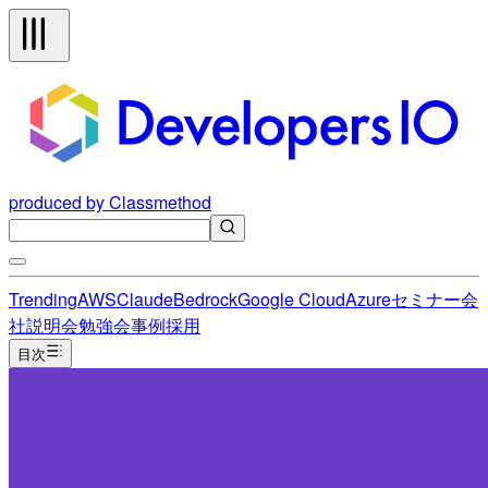
produced by Classmethod
Trending
AWS
Claude
Bedrock
Google Cloud
Azure
セミナー
会
社説明会
勉強会
事例
採用
目次