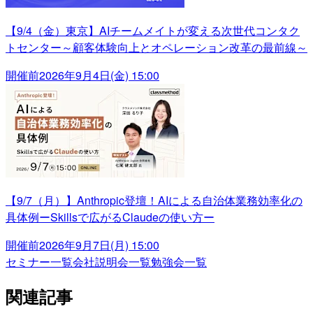
【9/4（金）東京】AIチームメイトが変える次世代コンタク
トセンター～顧客体験向上とオペレーション改革の最前線～
開催前
2026年9月4日(金) 15:00
【9/7（月）】Anthropic登壇！AIによる自治体業務効率化の
具体例ーSkillsで広がるClaudeの使い方ー
開催前
2026年9月7日(月) 15:00
セミナー一覧
会社説明会一覧
勉強会一覧
関連記事