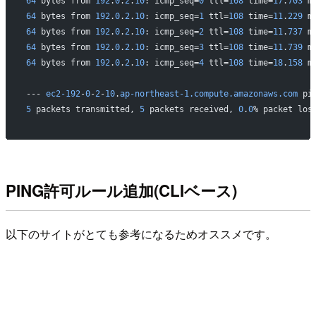
64
 bytes from 
192
.
0
.
2
.
10
: icmp_seq=
0
 ttl=
108
 time=
17
.
703
 m
64
 bytes from 
192
.
0
.
2
.
10
: icmp_seq=
1
 ttl=
108
 time=
11
.
229
 m
64
 bytes from 
192
.
0
.
2
.
10
: icmp_seq=
2
 ttl=
108
 time=
11
.
737
 m
64
 bytes from 
192
.
0
.
2
.
10
: icmp_seq=
3
 ttl=
108
 time=
11
.
739
 m
64
 bytes from 
192
.
0
.
2
.
10
: icmp_seq=
4
 ttl=
108
 time=
18
.
158
 m
--- 
ec2-192
-
0
-
2
-
10
.
ap-northeast-1.compute.amazonaws.com
 pi
5
 packets transmitted, 
5
 packets received, 
0
.
0
% packet los
PING許可ルール追加(CLIベース)
以下のサイトがとても参考になるためオススメです。