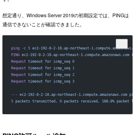
想定通り、Windows Server 2019の初期設定では、PINGは
通信できないことが確認できました。
ping
 -c
 5
 ec2-192-0-2-10.ap-northeast-1.compute.amazonaws.
PING
 ec2-192-0-2-10.ap-northeast-1.compute.amazonaws.com
 (
Request
 timeout
 for
 icmp_seq
 0
Request
 timeout
 for
 icmp_seq
 1
Request
 timeout
 for
 icmp_seq
 2
Request
 timeout
 for
 icmp_seq
 3
---
 ec2-192-0-2-10.ap-northeast-1.compute.amazonaws.com
 pi
5
 packets
 transmitted,
 0
 packets
 received,
 100.0%
 packet
 l