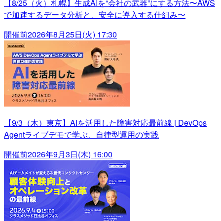
【8/25（火）札幌】生成AIを“会社の武器”にする方法〜AWS
で加速するデータ分析と、安全に導入する仕組み〜
開催前
2026年8月25日(火) 17:30
【9/3（木）東京】AIを活用した障害対応最前線 | DevOps
Agentライブデモで学ぶ、自律型運用の実践
開催前
2026年9月3日(木) 16:00