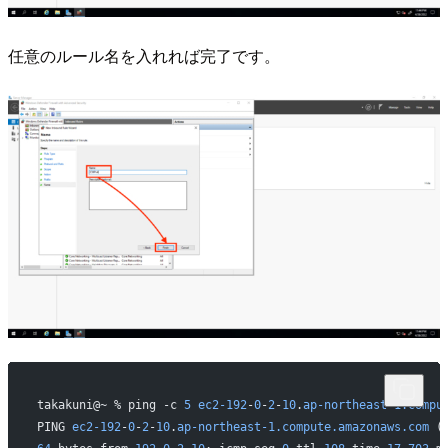
任意のルール名を入れれば完了です。
takakuni@~ % ping -c 
5
 ec2-192
-
0
-
2
-
10
.
ap-northeast-1.compu
PING 
ec2-192
-
0
-
2
-
10
.
ap-northeast-1.compute.amazonaws.com
 (