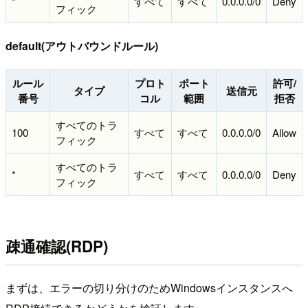
*
すべて
すべて
0.0.0.0/0
Deny
フィック
default(アウトバウンドルール)
ルール
プロト
ポート
許可/
タイプ
送信元
番号
コル
範囲
拒否
すべてのトラ
100
すべて
すべて
0.0.0.0/0
Allow
フィック
すべてのトラ
*
すべて
すべて
0.0.0.0/0
Deny
フィック
疎通確認(RDP)
まずは、エラーの切り分けのためWindowsインスタンスへ