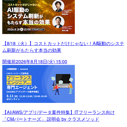
【8/18（火）】コストカットだけじゃない！AI駆動のシステ
ム刷新がもたらす本当の効果
開催前
2026年8月18日(火) 15:00
【AI/AWS/アプリ/データ案件特集】ITフリーランス向け
「CMパートナーズ」 説明会 by クラスメソッド