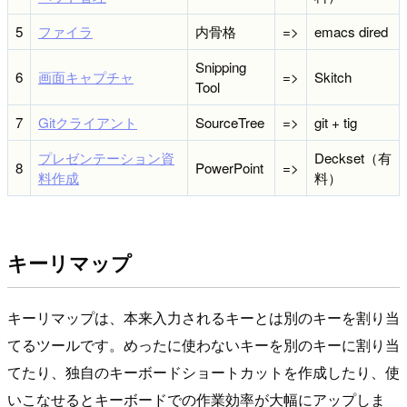
5
ファイラ
内骨格
=>
emacs dired
Snipping
6
画面キャプチャ
=>
Skitch
Tool
7
Gitクライアント
SourceTree
=>
git + tig
プレゼンテーション資
Deckset（有
8
PowerPoint
=>
料作成
料）
キーリマップ
キーリマップは、本来入力されるキーとは別のキーを割り当
てるツールです。めったに使わないキーを別のキーに割り当
てたり、独自のキーボードショートカットを作成したり、使
いこなせるとキーボードでの作業効率が大幅にアップしま