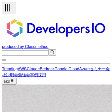
produced by Classmethod
Trending
AWS
Claude
Bedrock
Google Cloud
Azure
セミナー
会
社説明会
勉強会
事例
採用
目次