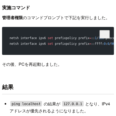
実施コマンド
管理者権限
のコマンドプロンプトで下記を実行しました。
netsh interface ipv6
 set 
prefixpolicy prefix
=
::
1
/
128
 prece
netsh interface ipv6
 set 
prefixpolicy prefix
=
::ffff:
0
:
0
/
96
その後、PCを再起動しました。
結果
の結果が
となり、IPv4
ping localhost
127.0.0.1
アドレスが優先されるようになりました。