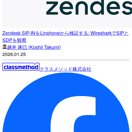
Zendesk SIP-INをLinphoneから検証する: WiresharkでSIPと
SDPを観察
越井 琢巳 (Koshii Takumi)
2026.01.25
クラスメソッド株式会社