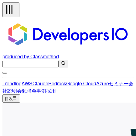
produced by Classmethod
Trending
AWS
Claude
Bedrock
Google Cloud
Azure
セミナー
会
社説明会
勉強会
事例
採用
目次