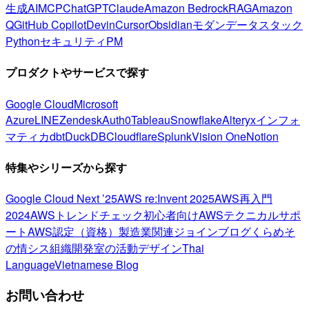
生成AI
MCP
ChatGPT
Claude
Amazon Bedrock
RAG
Amazon
Q
GitHub Copilot
Devin
Cursor
Obsidian
モダンデータスタック
Python
セキュリティ
PM
プロダクトやサービスで探す
Google Cloud
Microsoft
Azure
LINE
Zendesk
Auth0
Tableau
Snowflake
Alteryx
インフォ
マティカ
dbt
DuckDB
Cloudflare
Splunk
Vision One
Notion
特集やシリーズから探す
Google Cloud Next ’25
AWS re:Invent 2025
AWS再入門
2024
AWSトレンドチェック
初心者向け
AWSテクニカルサポ
ート
AWS認定（資格）
製造業関連
ジョインブログ
くらめそ
の情シス
組織開発室の活動
デザイン
Thai
Language
Vietnamese Blog
お問い合わせ