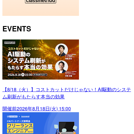
EVENTS
【8/18（火）】コストカットだけじゃない！AI駆動のシステ
ム刷新がもたらす本当の効果
開催前
2026年8月18日(火) 15:00