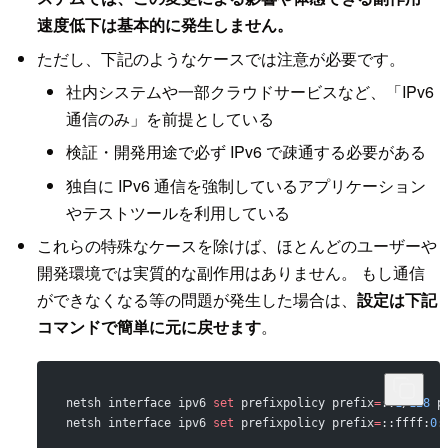
速度低下は基本的に発生しません。
ただし、下記のようなケースでは注意が必要です。
社内システムや一部クラウドサービスなど、「IPv6
通信のみ」を前提としている
検証・開発用途で必ず IPv6 で疎通する必要がある
独自に IPv6 通信を強制しているアプリケーション
やテストツールを利用している
これらの特殊なケースを除けば、ほとんどのユーザーや
開発環境では実質的な副作用はありません。 もし通信
ができなくなる等の問題が発生した場合は、
設定は下記
コマンドで簡単に元に戻せます
。
netsh interface ipv6
 set 
prefixpolicy prefix
=
::
1
/
128
 p
netsh interface ipv6
 set 
prefixpolicy prefix
=
::ffff:
0
: