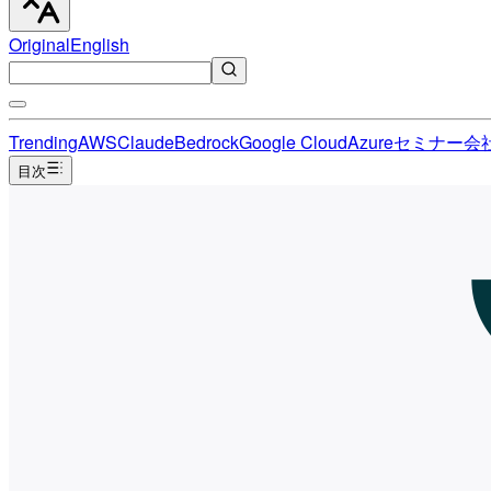
Original
English
Trending
AWS
Claude
Bedrock
Google Cloud
Azure
セミナー
会
目次