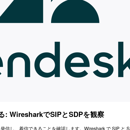
る: WiresharkでSIPとSDPを観察
inphone から発信し、着信できることを確認します。Wireshark で 