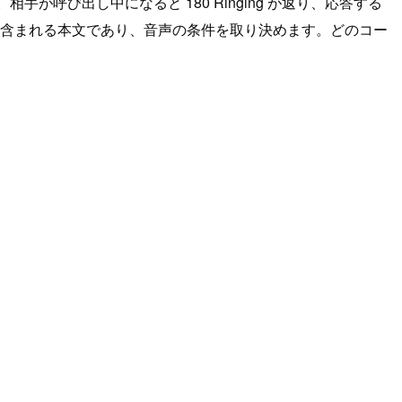
まります。相手が呼び出し中になると 180 Ringing が返り、応答する
SIP メッセージに含まれる本文であり、音声の条件を取り決めます。どのコー