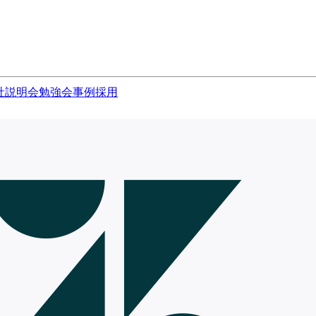
社説明会
勉強会
事例
採用