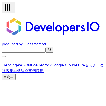
produced by Classmethod
Trending
AWS
Claude
Bedrock
Google Cloud
Azure
セミナー
会
社説明会
勉強会
事例
採用
目次