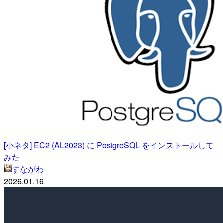
[小ネタ] EC2 (AL2023) に PostgreSQL をインストールして
みた
すながわ
2026.01.16