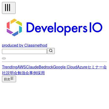
produced by Classmethod
Trending
AWS
Claude
Bedrock
Google Cloud
Azure
セミナー
会
社説明会
勉強会
事例
採用
目次