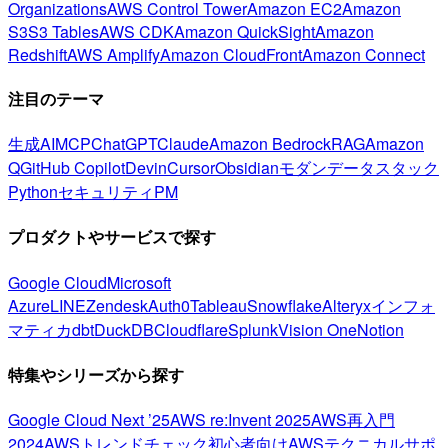
Organizations
AWS Control Tower
Amazon EC2
Amazon
S3
S3 Tables
AWS CDK
Amazon QuickSight
Amazon
Redshift
AWS Amplify
Amazon CloudFront
Amazon Connect
注目のテーマ
生成AI
MCP
ChatGPT
Claude
Amazon Bedrock
RAG
Amazon
Q
GitHub Copilot
Devin
Cursor
Obsidian
モダンデータスタック
Python
セキュリティ
PM
プロダクトやサービスで探す
Google Cloud
Microsoft
Azure
LINE
Zendesk
Auth0
Tableau
Snowflake
Alteryx
インフォ
マティカ
dbt
DuckDB
Cloudflare
Splunk
Vision One
Notion
特集やシリーズから探す
Google Cloud Next ’25
AWS re:Invent 2025
AWS再入門
2024
AWSトレンドチェック
初心者向け
AWSテクニカルサポ