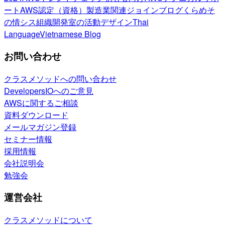
ート
AWS認定（資格）
製造業関連
ジョインブログ
くらめそ
の情シス
組織開発室の活動
デザイン
Thai
Language
Vietnamese Blog
お問い合わせ
クラスメソッドへの問い合わせ
DevelopersIOへのご意見
AWSに関するご相談
資料ダウンロード
メールマガジン登録
セミナー情報
採用情報
会社説明会
勉強会
運営会社
クラスメソッドについて