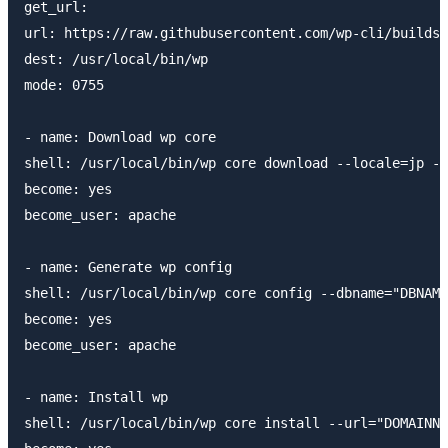
get_url:

url: https://raw.githubusercontent.com/wp-cli/builds/
dest: /usr/local/bin/wp

mode: 0755

- name: Download wp core

shell: /usr/local/bin/wp core download --locale=jp --
become: yes

become_user: apache

- name: Generate wp config

shell: /usr/local/bin/wp core config --dbname="DBNAME
become: yes

become_user: apache

- name: Install wp

shell: /usr/local/bin/wp core install --url="DOMAINNA