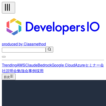
produced by Classmethod
Trending
AWS
Claude
Bedrock
Google Cloud
Azure
セミナー
会
社説明会
勉強会
事例
採用
目次