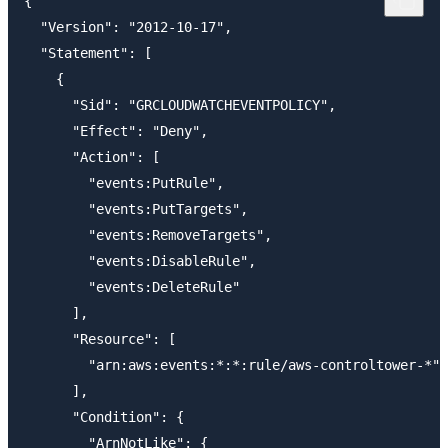
{

  "Version": "2012-10-17",

  "Statement": [

    {

      "Sid": "GRCLOUDWATCHEVENTPOLICY",

      "Effect": "Deny",

      "Action": [

        "events:PutRule",

        "events:PutTargets",

        "events:RemoveTargets",

        "events:DisableRule",

        "events:DeleteRule"

      ],

      "Resource": [

        "arn:aws:events:*:*:rule/aws-controltower-*"

      ],

      "Condition": {

        "ArnNotLike": {
