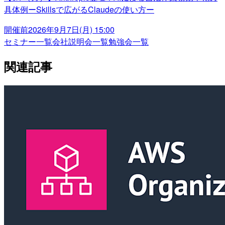
具体例ーSkillsで広がるClaudeの使い方ー
開催前
2026年9月7日(月) 15:00
セミナー一覧
会社説明会一覧
勉強会一覧
関連記事