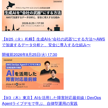
【8/25（火）札幌】生成AIを“会社の武器”にする方法〜AWS
で加速するデータ分析と、安全に導入する仕組み〜
開催前
2026年8月25日(火) 17:30
【9/3（木）東京】AIを活用した障害対応最前線 | DevOps
Agentライブデモで学ぶ、自律型運用の実践