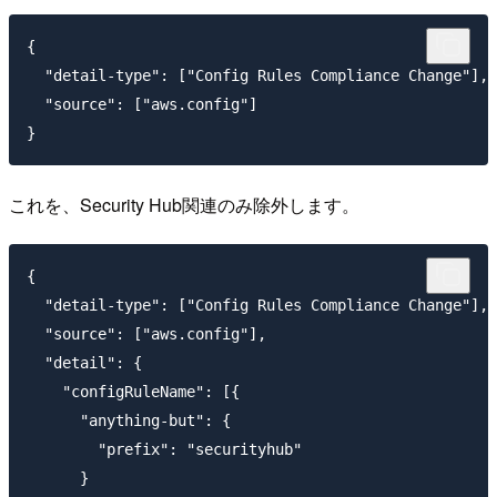
{

  "detail-type": ["Config Rules Compliance Change"],

  "source": ["aws.config"]

これを、Security Hub関連のみ除外します。
{

  "detail-type": ["Config Rules Compliance Change"],

  "source": ["aws.config"],

  "detail": {

    "configRuleName": [{

      "anything-but": {

        "prefix": "securityhub"

      }
