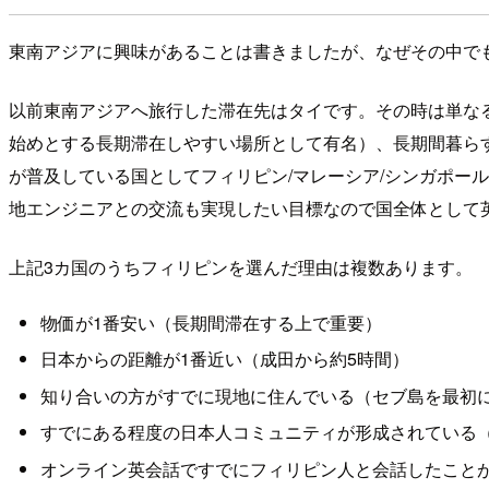
東南アジアに興味があることは書きましたが、なぜその中で
以前東南アジアへ旅行した滞在先はタイです。その時は単な
始めとする長期滞在しやすい場所として有名）、長期間暮ら
が普及している国としてフィリピン/マレーシア/シンガポー
地エンジニアとの交流も実現したい目標なので国全体として
上記3カ国のうちフィリピンを選んだ理由は複数あります。
物価が1番安い（長期間滞在する上で重要）
日本からの距離が1番近い（成田から約5時間）
知り合いの方がすでに現地に住んでいる（セブ島を最初
すでにある程度の日本人コミュニティが形成されている
オンライン英会話ですでにフィリピン人と会話したこと