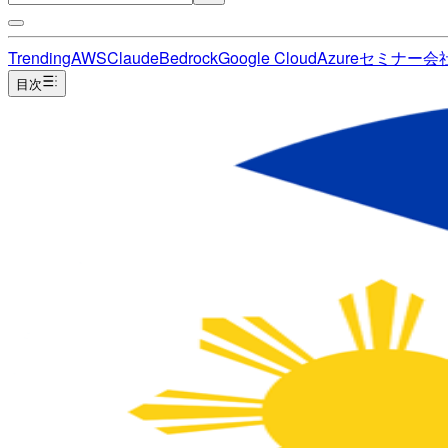
Trending
AWS
Claude
Bedrock
Google Cloud
Azure
セミナー
会
目次